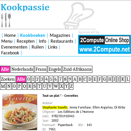
Sponsored by
|
Home
|
Kookboeken
|
Magazines
|
Menu
|
Recepten
|
Info
|
Restaurants
|
Evenementen
|
Ruilen
|
Links
|
Facebook
|
Alle
Nederlands
Frans
Engels
Zuid-Afrikaans
Zoeken
Alle
0
1
2
3
4
5
6
7
8
9
A
B
C
D
E
F
G
H
I
J
K
L
M
N
O
P
Q
R
S
T
U
V
W
X
Y
Z
Tout un plat ! - Crevettes
Auteur:
Stephanie Souvlis
,
Jenny Fanshaw
,
Ellen Argyriou
,
Di Kirby
Uitgever:
Les Editions de L'Homme
Isbn:
9782761916943
Jaar:
2002
Formaat:
Paperback
Blz:
141
ID:
7961