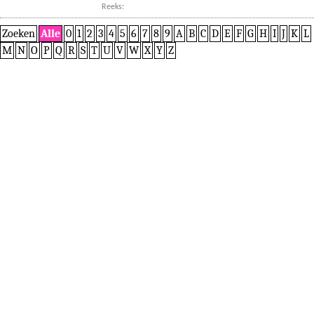
Reeks:
Zoeken
Alle
0
1
2
3
4
5
6
7
8
9
A
B
C
D
E
F
G
H
I
J
K
L
M
N
O
P
Q
R
S
T
U
V
W
X
Y
Z