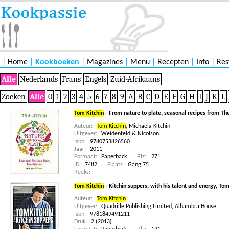
|
Home
|
Kookboeken
|
Magazines
|
Menu
|
Recepten
|
Info
|
Res
Alle
Nederlands
Frans
Engels
Zuid-Afrikaans
Zoeken
Alle
0
1
2
3
4
5
6
7
8
9
A
B
C
D
E
F
G
H
I
J
K
L
Tom Kitchin
- From nature to plate, seasonal recipes from Th
Auteur:
Tom Kitchin
,
Michaela Kitchin
Uitgever:
Weidenfeld & Nicolson
Isbn:
9780753826560
Jaar:
2011
Formaat:
Paperback
Blz:
271
ID:
7482
Plaats
Gang 75
Reeks:
Tom Kitchin
- Kitchin suppers, with his talent and energy, T
Auteur:
Tom Kitchin
Uitgever:
Quadrille Publishing Limited, Alhambra House
Isbn:
9781849491211
Druk:
2 (2013)