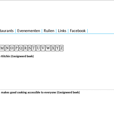
taurants
|
Evenementen
|
Ruilen
|
Links
|
Facebook
|
M
N
O
P
Q
R
S
T
U
V
W
X
Y
Z
e Kitchin (Gesigneerd boek)
om makes good cooking accessible to everyone (Gesigneerd boek)