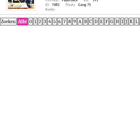
Formaat:
Paperback
Blz:
191
ID:
7483
Plaats
Gang 75
Reeks:
Zoeken
Alle
0
1
2
3
4
5
6
7
8
9
A
B
C
D
E
F
G
H
I
J
K
L