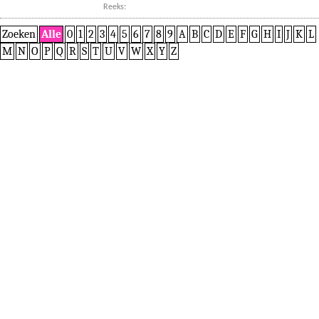
Reeks:
Zoeken
Alle
0
1
2
3
4
5
6
7
8
9
A
B
C
D
E
F
G
H
I
J
K
L
M
N
O
P
Q
R
S
T
U
V
W
X
Y
Z