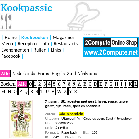
Sponsored by
|
Home
|
Kookboeken
|
Magazines
|
Menu
|
Recepten
|
Info
|
Restaurants
|
Evenementen
|
Ruilen
|
Links
|
Facebook
|
Alle
Nederlands
Frans
Engels
Zuid-Afrikaans
Zoeken
Alle
0
1
2
3
4
5
6
7
8
9
A
B
C
D
E
F
G
H
I
J
K
L
M
N
O
P
Q
R
S
T
U
V
W
X
Y
Z
7 granen, 182 recepten met gerst, haver, rogge, tarwe,
gierst, rijst, mais, spelt en boekweit
Auteur:
Udo Renzenbrink
Uitgever:
Uitgeverij Vrij Geestesleven, Zeist / Jonasboek
Isbn:
9060380622
Druk:
6 (1983)
Formaat:
Paperback
Blz:
135
ID:
5642
Plaats
J5