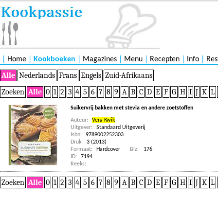
|
Home
|
Kookboeken
|
Magazines
|
Menu
|
Recepten
|
Info
|
Res
Alle
Nederlands
Frans
Engels
Zuid-Afrikaans
Zoeken
Alle
0
1
2
3
4
5
6
7
8
9
A
B
C
D
E
F
G
H
I
J
K
L
Suikervrij bakken met stevia en andere zoetstoffen
Auteur:
Vera Kwik
Uitgever:
Standaard Uitgeverij
Isbn:
9789002252303
Druk:
3 (2013)
Formaat:
Hardcover
Blz:
176
ID:
7194
Reeks:
Zoeken
Alle
0
1
2
3
4
5
6
7
8
9
A
B
C
D
E
F
G
H
I
J
K
L