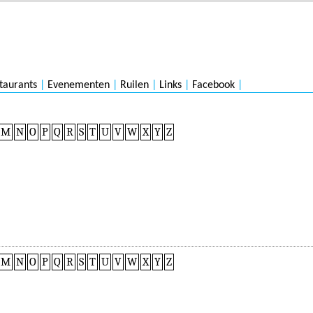
taurants
|
Evenementen
|
Ruilen
|
Links
|
Facebook
|
M
N
O
P
Q
R
S
T
U
V
W
X
Y
Z
M
N
O
P
Q
R
S
T
U
V
W
X
Y
Z