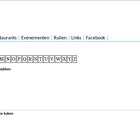
taurants
|
Evenementen
|
Ruilen
|
Links
|
Facebook
|
M
N
O
P
Q
R
S
T
U
V
W
X
Y
Z
 bakken
ans koken