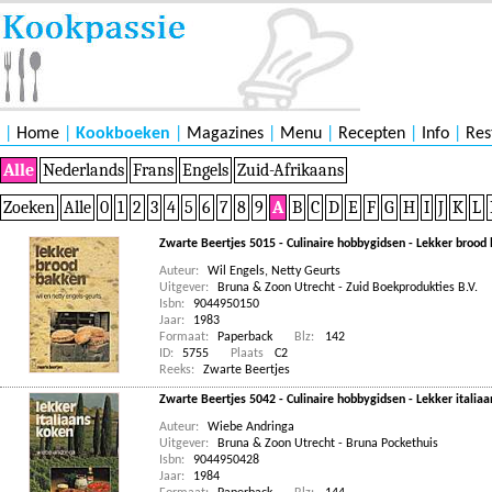
|
Home
|
Kookboeken
|
Magazines
|
Menu
|
Recepten
|
Info
|
Res
Alle
Nederlands
Frans
Engels
Zuid-Afrikaans
Zoeken
Alle
0
1
2
3
4
5
6
7
8
9
A
B
C
D
E
F
G
H
I
J
K
L
Zwarte Beertjes 5015 - Culinaire hobbygidsen - Lekker brood
Auteur:
Wil Engels
,
Netty Geurts
Uitgever:
Bruna & Zoon Utrecht - Zuid Boekprodukties B.V.
Isbn:
9044950150
Jaar:
1983
Formaat:
Paperback
Blz:
142
ID:
5755
Plaats
C2
Reeks:
Zwarte Beertjes
Zwarte Beertjes 5042 - Culinaire hobbygidsen - Lekker italia
Auteur:
Wiebe Andringa
Uitgever:
Bruna & Zoon Utrecht - Bruna Pockethuis
Isbn:
9044950428
Jaar:
1984