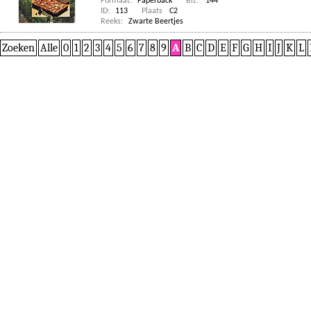
Formaat:
Paperback
Blz:
144
ID:
113
Plaats
C2
Reeks:
Zwarte Beertjes
Zoeken
Alle
0
1
2
3
4
5
6
7
8
9
A
B
C
D
E
F
G
H
I
J
K
L