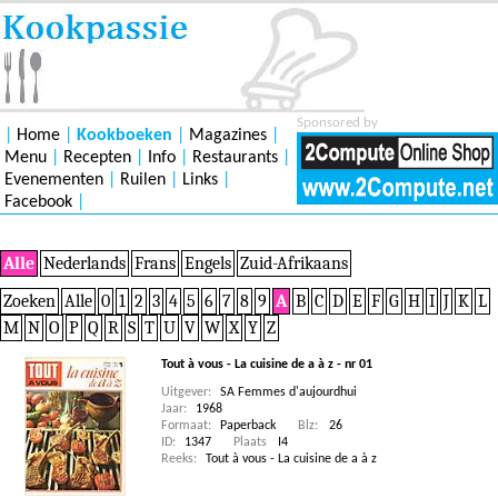
Sponsored by
|
Home
|
Kookboeken
|
Magazines
|
Menu
|
Recepten
|
Info
|
Restaurants
|
Evenementen
|
Ruilen
|
Links
|
Facebook
|
Alle
Nederlands
Frans
Engels
Zuid-Afrikaans
Zoeken
Alle
0
1
2
3
4
5
6
7
8
9
A
B
C
D
E
F
G
H
I
J
K
L
M
N
O
P
Q
R
S
T
U
V
W
X
Y
Z
Tout à vous - La cuisine de a à z - nr 01
Uitgever:
SA Femmes d'aujourdhui
Jaar:
1968
Formaat:
Paperback
Blz:
26
ID:
1347
Plaats
I4
Reeks:
Tout à vous - La cuisine de a à z