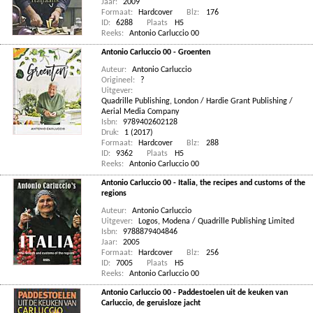
Jaar:
2009
Formaat:
Hardcover
Blz:
176
ID:
6288
Plaats
H5
Reeks:
Antonio Carluccio 00
Antonio Carluccio 00 - Groenten
Auteur:
Antonio Carluccio
Origineel:
?
Uitgever:
Quadrille Publishing, London / Hardie Grant Publishing /
Aerial Media Company
Isbn:
9789402602128
Druk:
1 (2017)
Formaat:
Hardcover
Blz:
288
ID:
9362
Plaats
H5
Reeks:
Antonio Carluccio 00
Antonio Carluccio 00 - Italia, the recipes and customs of the
regions
Auteur:
Antonio Carluccio
Uitgever:
Logos, Modena / Quadrille Publishing Limited
Isbn:
9788879404846
Jaar:
2005
Formaat:
Hardcover
Blz:
256
ID:
7005
Plaats
H5
Reeks:
Antonio Carluccio 00
Antonio Carluccio 00 - Paddestoelen uit de keuken van
Carluccio, de geruisloze jacht