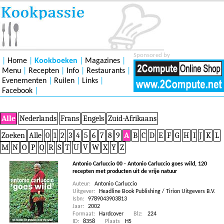
Sponsored by
|
Home
|
Kookboeken
|
Magazines
|
Menu
|
Recepten
|
Info
|
Restaurants
|
Evenementen
|
Ruilen
|
Links
|
Facebook
|
Alle
Nederlands
Frans
Engels
Zuid-Afrikaans
Zoeken
Alle
0
1
2
3
4
5
6
7
8
9
A
B
C
D
E
F
G
H
I
J
K
L
M
N
O
P
Q
R
S
T
U
V
W
X
Y
Z
Antonio Carluccio 00 - Antonio Carluccio goes wild, 120
recepten met producten uit de vrije natuur
Auteur:
Antonio Carluccio
Uitgever:
Headline Book Publishing / Tirion Uitgevers B.V.
Isbn:
9789043903813
Jaar:
2002
Formaat:
Hardcover
Blz:
224
ID:
8358
Plaats
H5