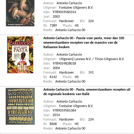
Auteur:
Antonio Carluccio
Uitgever:
Fontaine Uitgevers B.V.
Isbn:
9789059560314
Jaar:
2003
Formaat:
Hardcover
Blz:
224
ID:
7389
Plaats
H5
Reeks:
Antonio Carluccio 00
Antonio Carluccio 00 - Passie voor pasta, meer dan 100
onweerstaanbare recepten van de maestro van de
Italiaanse keuken
Auteur:
Antonio Carluccio
Uitgever:
Uitgeverij Lannoo N.V. / Tirion Uitgevers B.V.
Isbn:
9789059828018
Jaar:
2004
Formaat:
Hardcover
Blz:
191
ID:
6142
Plaats
H5
Reeks:
Antonio Carluccio 00
Antonio Carluccio 00 - Pasta, onweerstaanbare recepten uit
de regionale keukens van Italië
Auteur:
Antonio Carluccio
Uitgever:
Fontaine Uitgevers B.V.
Isbn:
9789059565364
Jaar:
2014
Formaat:
Hardcover
Blz:
224
ID:
8406
Plaats
H5
Reeks:
Antonio Carluccio 00