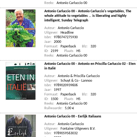
Reeks:
Antonio Carluccio 00
Antonio Carluccio 00 - Antonio Carluccio's vegetables, The
whole attitude to vegetables … is liberating and highly
intelligent, Sunday Telegraph
Auteur:
Antonio Carluccio
Uitgever:
Headline
Isbn:
9780747275930
Jaar:
2000
Formaat:
Paperback
Blz:
320
ID:
2199
Plaats
H5
Reeks:
Antonio Carluccio 00
Antonio Carluccio 00 - Antonio en Priscilla Carluccio 02 - Eten
in Italië
Auteur:
Antonio & Priscilla Carluccio
Uitgever:
Schuyt & Co - Lannoo
Isbn:
9789020939606
Jaar:
1997
Formaat:
Paperback
Blz:
320
ID:
1500
Plaats
H5
Reeks:
Antonio Carluccio 00
Ruilwaarde:
5,00 €
Antonio Carluccio 00 - Eerlijk Italiaans
Auteur:
Antonio Carluccio
Uitgever:
Fontaine Uitgevers B.V.
Isbn:
9789059563032