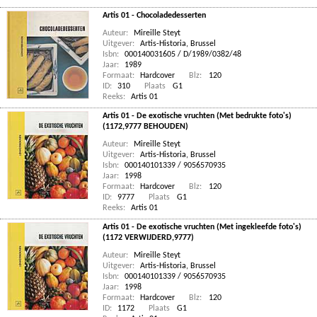
Artis 01 - Chocoladedesserten
Auteur:
Mireille Steyt
Uitgever:
Artis-Historia, Brussel
Isbn:
000140031605 / D/1989/0382/48
Jaar:
1989
Formaat:
Hardcover
Blz:
120
ID:
310
Plaats
G1
Reeks:
Artis 01
Artis 01 - De exotische vruchten (Met bedrukte foto's)
(1172,9777 BEHOUDEN)
Auteur:
Mireille Steyt
Uitgever:
Artis-Historia, Brussel
Isbn:
000140101339 / 9056570935
Jaar:
1998
Formaat:
Hardcover
Blz:
120
ID:
9777
Plaats
G1
Reeks:
Artis 01
Artis 01 - De exotische vruchten (Met ingekleefde foto's)
(1172 VERWIJDERD,9777)
Auteur:
Mireille Steyt
Uitgever:
Artis-Historia, Brussel
Isbn:
000140101339 / 9056570935
Jaar:
1998
Formaat:
Hardcover
Blz:
120
ID:
1172
Plaats
G1