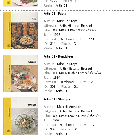
ID:
1722
Plaats
G1
Reeks:
Artis 01
Artis 01 - Pasta
Auteur:
Mireille Steyt
Uitgever:
Artis-Historia, Brussel
Isbn:
000140081136 / 9056570072
Jaar:
1995
Formaat:
Hardcover
Blz:
111
ID:
311
Plaats
G1
Reeks:
Artis 01
Artis 01 - Rundvlees
Auteur:
Mireille Steyt
Uitgever:
Artis-Historia, Brussel
Isbn:
000140071038 / D1994/0832/24
Jaar:
1994
Formaat:
Hardcover
Blz:
120
ID:
309
Plaats
G1
Reeks:
Artis 01
Artis 01 - Slaatjes
Auteur:
Margrit Amstutz
Uitgever:
Artis-Historia, Brussel
Isbn:
000139031302 / D1990/0832/34
Jaar:
1990
Formaat:
Hardcover
Blz:
119
ID:
307
Plaats
G1
Reeks:
Artis 01