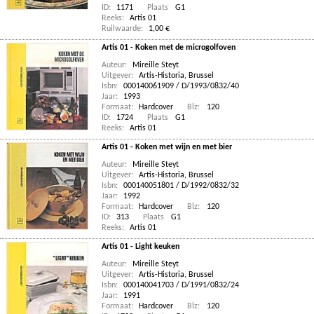
ID:
1171
Plaats
G1
Reeks:
Artis 01
Ruilwaarde:
1,00 €
Artis 01 - Koken met de microgolfoven
Auteur:
Mireille Steyt
Uitgever:
Artis-Historia, Brussel
Isbn:
000140061909 / D/1993/0832/40
Jaar:
1993
Formaat:
Hardcover
Blz:
120
ID:
1724
Plaats
G1
Reeks:
Artis 01
Artis 01 - Koken met wijn en met bier
Auteur:
Mireille Steyt
Uitgever:
Artis-Historia, Brussel
Isbn:
000140051801 / D/1992/0832/32
Jaar:
1992
Formaat:
Hardcover
Blz:
120
ID:
313
Plaats
G1
Reeks:
Artis 01
Artis 01 - Light keuken
Auteur:
Mireille Steyt
Uitgever:
Artis-Historia, Brussel
Isbn:
000140041703 / D/1991/0832/24
Jaar:
1991
Formaat:
Hardcover
Blz:
120