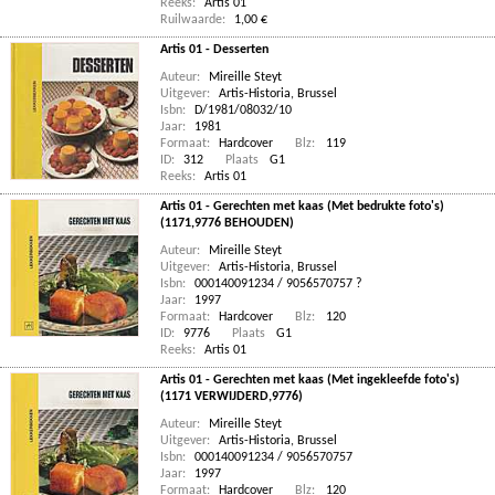
Reeks:
Artis 01
Ruilwaarde:
1,00 €
Artis 01 - Desserten
Auteur:
Mireille Steyt
Uitgever:
Artis-Historia, Brussel
Isbn:
D/1981/08032/10
Jaar:
1981
Formaat:
Hardcover
Blz:
119
ID:
312
Plaats
G1
Reeks:
Artis 01
Artis 01 - Gerechten met kaas (Met bedrukte foto's)
(1171,9776 BEHOUDEN)
Auteur:
Mireille Steyt
Uitgever:
Artis-Historia, Brussel
Isbn:
000140091234 / 9056570757 ?
Jaar:
1997
Formaat:
Hardcover
Blz:
120
ID:
9776
Plaats
G1
Reeks:
Artis 01
Artis 01 - Gerechten met kaas (Met ingekleefde foto's)
(1171 VERWIJDERD,9776)
Auteur:
Mireille Steyt
Uitgever:
Artis-Historia, Brussel
Isbn:
000140091234 / 9056570757
Jaar:
1997
Formaat:
Hardcover
Blz:
120