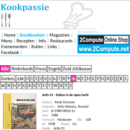
Sponsored by
|
Home
|
Kookboeken
|
Magazines
|
Menu
|
Recepten
|
Info
|
Restaurants
|
Evenementen
|
Ruilen
|
Links
|
Facebook
|
Alle
Nederlands
Frans
Engels
Zuid-Afrikaans
Zoeken
Alle
0
1
2
3
4
5
6
7
8
9
A
B
C
D
E
F
G
H
I
J
K
L
M
N
O
P
Q
R
S
T
U
V
W
X
Y
Z
Artis 01 - Koken in de open lucht
Auteur:
René Simmen
Uitgever:
Artis-Historia, Brussel
Isbn:
D/1986/0832/12
Jaar:
1986
Formaat:
Hardcover
Blz:
108
ID:
5998
Plaats
G1
Reeks:
Artis 01