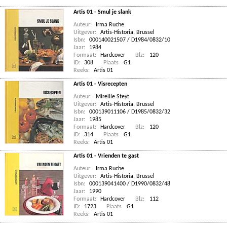
Artis 01 - Smul je slank
Auteur:
Irma Ruche
Uitgever:
Artis-Historia, Brussel
Isbn:
000140021507 / D1984/0832/10
Jaar:
1984
Formaat:
Hardcover
Blz:
120
ID:
308
Plaats
G1
Reeks:
Artis 01
Artis 01 - Visrecepten
Auteur:
Mireille Steyt
Uitgever:
Artis-Historia, Brussel
Isbn:
000139011106 / D1985/0832/32
Jaar:
1985
Formaat:
Hardcover
Blz:
120
ID:
314
Plaats
G1
Reeks:
Artis 01
Artis 01 - Vrienden te gast
Auteur:
Irma Ruche
Uitgever:
Artis-Historia, Brussel
Isbn:
000139041400 / D1990/0832/48
Jaar:
1990
Formaat:
Hardcover
Blz:
112
ID:
1723
Plaats
G1
Reeks:
Artis 01