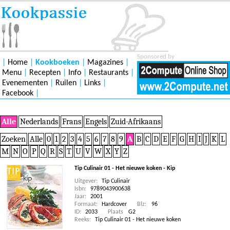
Sponsored by
|
Home
|
Kookboeken
|
Magazines
|
Menu
|
Recepten
|
Info
|
Restaurants
|
Evenementen
|
Ruilen
|
Links
|
Facebook
|
Alle
Nederlands
Frans
Engels
Zuid-Afrikaans
Zoeken
Alle
0
1
2
3
4
5
6
7
8
9
A
B
C
D
E
F
G
H
I
J
K
L
M
N
O
P
Q
R
S
T
U
V
W
X
Y
Z
Tip Culinair 01 - Het nieuwe koken - Kip
Uitgever:
Tip Culinair
Isbn:
9789043900638
Jaar:
2001
Formaat:
Hardcover
Blz:
96
ID:
2033
Plaats
G2
Reeks:
Tip Culinair 01 - Het nieuwe koken