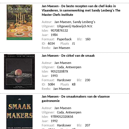
Jan Maesen - De beste recepten van de chef-koks in
Vlaanderen, in samenwerking met Sandy Lesberg's The
Master Chefs Institute
Auteur:
Jan Maesen
,
Sandy Lesberg's
Uitgever:
Uitgeverij Hadewijch N.V.
Isbn:
9070876132
Jaar:
1984
Formaat:
Paperback
Blz:
160
ID:
6034
Plaats
J1
Reeks:
Jan Maesen
Jan Maesen - De cirkel van de smaak
Auteur:
Jan Maesen
Uitgever:
Coda, Antwerpen
Isbn:
905232087X
Jaar:
1993
Formaat:
Hardcover
Blz:
230
ID:
5084
Plaats
K8
Reeks:
Jan Maesen
Jan Maesen - De smaakmakers van de vlaamse
gastronomie
Auteur:
Jan Maesen
Uitgever:
Coda, Antwerpen
Isbn:
9789052320656
Jaar:
1992
Formaat:
Hardcover
Blz:
207