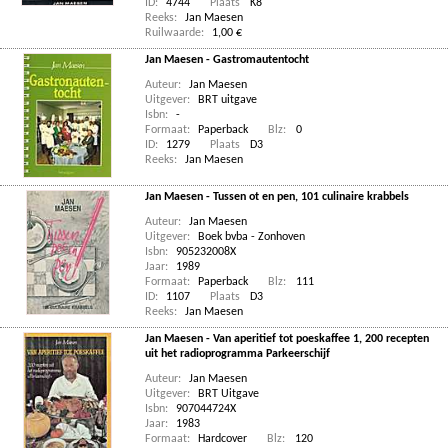
ID:
4744
Plaats
K8
Reeks:
Jan Maesen
Ruilwaarde:
1,00 €
Jan Maesen - Gastromautentocht
Auteur:
Jan Maesen
Uitgever:
BRT uitgave
Isbn:
-
Formaat:
Paperback
Blz:
0
ID:
1279
Plaats
D3
Reeks:
Jan Maesen
Jan Maesen - Tussen ot en pen, 101 culinaire krabbels
Auteur:
Jan Maesen
Uitgever:
Boek bvba - Zonhoven
Isbn:
905232008X
Jaar:
1989
Formaat:
Paperback
Blz:
111
ID:
1107
Plaats
D3
Reeks:
Jan Maesen
Jan Maesen - Van aperitief tot poeskaffee 1, 200 recepten
uit het radioprogramma Parkeerschijf
Auteur:
Jan Maesen
Uitgever:
BRT Uitgave
Isbn:
907044724X
Jaar:
1983
Formaat:
Hardcover
Blz:
120