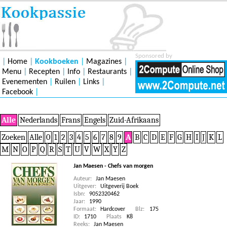
Sponsored by
|
Home
|
Kookboeken
|
Magazines
|
Menu
|
Recepten
|
Info
|
Restaurants
|
Evenementen
|
Ruilen
|
Links
|
Facebook
|
Alle
Nederlands
Frans
Engels
Zuid-Afrikaans
Zoeken
Alle
0
1
2
3
4
5
6
7
8
9
A
B
C
D
E
F
G
H
I
J
K
L
M
N
O
P
Q
R
S
T
U
V
W
X
Y
Z
Jan Maesen - Chefs van morgen
Auteur:
Jan Maesen
Uitgever:
Uitgeverij Boek
Isbn:
9052320462
Jaar:
1990
Formaat:
Hardcover
Blz:
175
ID:
1710
Plaats
K8
Reeks:
Jan Maesen