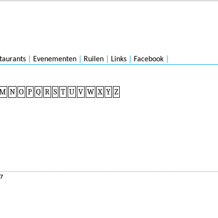
taurants
|
Evenementen
|
Ruilen
|
Links
|
Facebook
|
M
N
O
P
Q
R
S
T
U
V
W
X
Y
Z
17