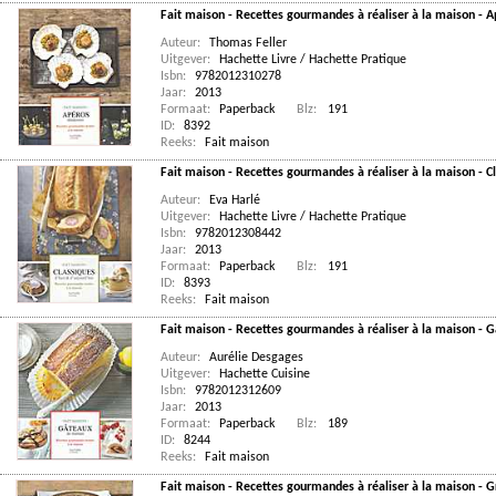
Fait maison - Recettes gourmandes à réaliser à la maison - Ap
Auteur:
Thomas Feller
Uitgever:
Hachette Livre / Hachette Pratique
Isbn:
9782012310278
Jaar:
2013
Formaat:
Paperback
Blz:
191
ID:
8392
Reeks:
Fait maison
Fait maison - Recettes gourmandes à réaliser à la maison - Cl
Auteur:
Eva Harlé
Uitgever:
Hachette Livre / Hachette Pratique
Isbn:
9782012308442
Jaar:
2013
Formaat:
Paperback
Blz:
191
ID:
8393
Reeks:
Fait maison
Fait maison - Recettes gourmandes à réaliser à la maison -
Auteur:
Aurélie Desgages
Uitgever:
Hachette Cuisine
Isbn:
9782012312609
Jaar:
2013
Formaat:
Paperback
Blz:
189
ID:
8244
Reeks:
Fait maison
Fait maison - Recettes gourmandes à réaliser à la maison - Gr