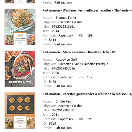
Reeks:
Fait maison
Fait maison - D'ailleurs, les meilleures recettes - Thaïlande -
Auteur:
Thomas Feller
Uitgever:
Hachette Cuisine
Isbn:
9782012316881
Jaar:
2014
Formaat:
Paperback
Blz:
189
ID:
8114
Reeks:
Fait maison
Fait maison - Made in France - Recettes ch'tis - 01
Auteur:
Audrey Le Goff
Uitgever:
Hachette Livre / Hachette Pratique
Isbn:
9782019453336
Jaar:
2020
Formaat:
Hardcover
Blz:
157
ID:
8496
Reeks:
Fait maison
Fait maison - Recettes gourmandes à réaliser à la maison - A
Auteur:
Emilie Perrin
Uitgever:
Hachette Cuisine
Isbn:
9782012382831
Jaar:
2011
Formaat:
Paperback
Blz:
191
ID:
8285
Reeks:
Fait maison