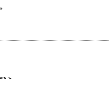
 06
péros - 01