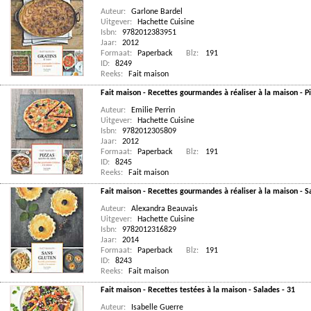
Auteur:
Garlone Bardel
Uitgever:
Hachette Cuisine
Isbn:
9782012383951
Jaar:
2012
Formaat:
Paperback
Blz:
191
ID:
8249
Reeks:
Fait maison
Fait maison - Recettes gourmandes à réaliser à la maison - Pi
Auteur:
Emilie Perrin
Uitgever:
Hachette Cuisine
Isbn:
9782012305809
Jaar:
2012
Formaat:
Paperback
Blz:
191
ID:
8245
Reeks:
Fait maison
Fait maison - Recettes gourmandes à réaliser à la maison - S
Auteur:
Alexandra Beauvais
Uitgever:
Hachette Cuisine
Isbn:
9782012316829
Jaar:
2014
Formaat:
Paperback
Blz:
191
ID:
8243
Reeks:
Fait maison
Fait maison - Recettes testées à la maison - Salades - 31
Auteur:
Isabelle Guerre