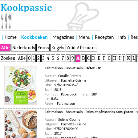
|
Home
|
Kookboeken
|
Magazines
|
Menu
|
Recepten
|
Info
|
Res
Alle
Nederlands
Frans
Engels
Zuid-Afrikaans
Zoeken
Alle
0
1
2
3
4
5
6
7
8
9
A
B
C
D
E
F
G
H
I
J
K
L
Fait maison - Bon et sain - Détox - 01
Auteur:
Coralie Ferreira
Uitgever:
Hachette Cuisine
Isbn:
9782013963626
Jaar:
2015
Formaat:
Paperback
Blz:
189
ID:
8387
Reeks:
Fait maison
Fait maison - Bon et sain - Pains et pâtisseries sans gluten - 
Auteur:
Solène Goumy
Uitgever:
Hachette Cuisine
Isbn:
9782017020400
Jaar:
2017