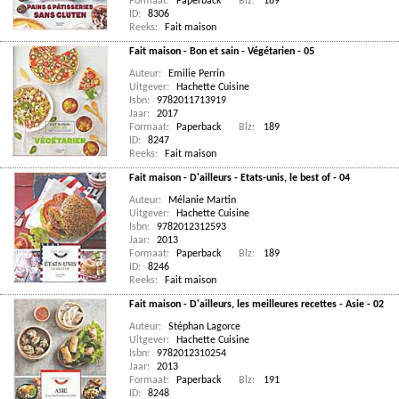
Formaat:
Paperback
Blz:
189
ID:
8306
Reeks:
Fait maison
Fait maison - Bon et sain - Végétarien - 05
Auteur:
Emilie Perrin
Uitgever:
Hachette Cuisine
Isbn:
9782011713919
Jaar:
2017
Formaat:
Paperback
Blz:
189
ID:
8247
Reeks:
Fait maison
Fait maison - D'ailleurs - Etats-unis, le best of - 04
Auteur:
Mélanie Martin
Uitgever:
Hachette Cuisine
Isbn:
9782012312593
Jaar:
2013
Formaat:
Paperback
Blz:
189
ID:
8246
Reeks:
Fait maison
Fait maison - D'ailleurs, les meilleures recettes - Asie - 02
Auteur:
Stéphan Lagorce
Uitgever:
Hachette Cuisine
Isbn:
9782012310254
Jaar:
2013
Formaat:
Paperback
Blz:
191
ID:
8248