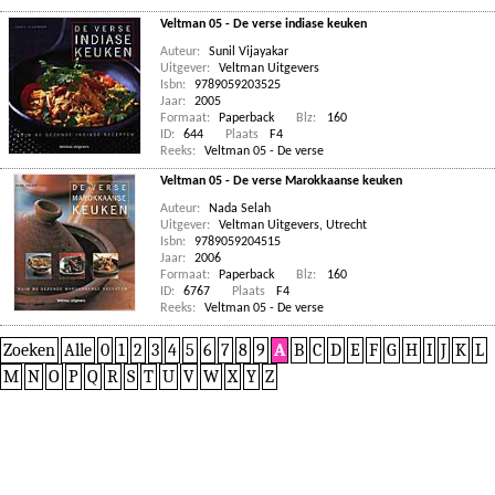
Veltman 05 - De verse indiase keuken
Auteur:
Sunil Vijayakar
Uitgever:
Veltman Uitgevers
Isbn:
9789059203525
Jaar:
2005
Formaat:
Paperback
Blz:
160
ID:
644
Plaats
F4
Reeks:
Veltman 05 - De verse
Veltman 05 - De verse Marokkaanse keuken
Auteur:
Nada Selah
Uitgever:
Veltman Uitgevers, Utrecht
Isbn:
9789059204515
Jaar:
2006
Formaat:
Paperback
Blz:
160
ID:
6767
Plaats
F4
Reeks:
Veltman 05 - De verse
Zoeken
Alle
0
1
2
3
4
5
6
7
8
9
A
B
C
D
E
F
G
H
I
J
K
L
M
N
O
P
Q
R
S
T
U
V
W
X
Y
Z