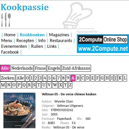
Sponsored by
|
Home
|
Kookboeken
|
Magazines
|
Menu
|
Recepten
|
Info
|
Restaurants
|
Evenementen
|
Ruilen
|
Links
|
Facebook
|
Alle
Nederlands
Frans
Engels
Zuid-Afrikaans
Zoeken
Alle
0
1
2
3
4
5
6
7
8
9
A
B
C
D
E
F
G
H
I
J
K
L
M
N
O
P
Q
R
S
T
U
V
W
X
Y
Z
Veltman 05 - De verse chinese keuken
Auteur:
Wynnie Chan
Uitgever:
Veltman Uitgevers
Isbn:
9789059203242
Jaar:
2005
Formaat:
Paperback
Blz:
160
ID:
6083
Plaats
F4
Reeks:
Veltman 05 - De verse