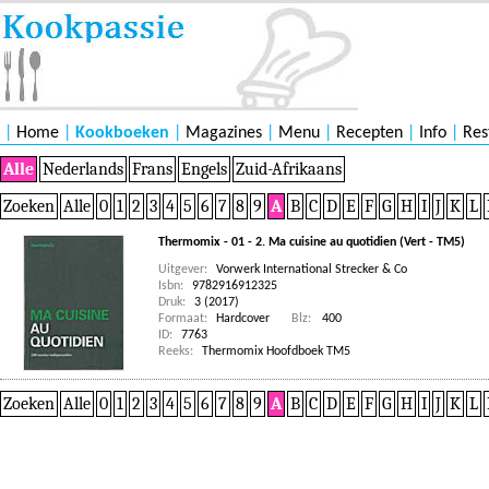
|
Home
|
Kookboeken
|
Magazines
|
Menu
|
Recepten
|
Info
|
Res
Alle
Nederlands
Frans
Engels
Zuid-Afrikaans
Zoeken
Alle
0
1
2
3
4
5
6
7
8
9
A
B
C
D
E
F
G
H
I
J
K
L
Thermomix - 01 - 2. Ma cuisine au quotidien (Vert - TM5)
Uitgever:
Vorwerk International Strecker & Co
Isbn:
9782916912325
Druk:
3 (2017)
Formaat:
Hardcover
Blz:
400
ID:
7763
Reeks:
Thermomix Hoofdboek TM5
Zoeken
Alle
0
1
2
3
4
5
6
7
8
9
A
B
C
D
E
F
G
H
I
J
K
L