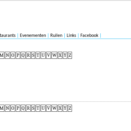
taurants
|
Evenementen
|
Ruilen
|
Links
|
Facebook
|
M
N
O
P
Q
R
S
T
U
V
W
X
Y
Z
M
N
O
P
Q
R
S
T
U
V
W
X
Y
Z