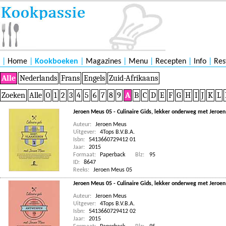
|
Home
|
Kookboeken
|
Magazines
|
Menu
|
Recepten
|
Info
|
Res
Alle
Nederlands
Frans
Engels
Zuid-Afrikaans
Zoeken
Alle
0
1
2
3
4
5
6
7
8
9
A
B
C
D
E
F
G
H
I
J
K
L
Jeroen Meus 05 - Culinaire Gids, lekker onderweg met Jeroen
Auteur:
Jeroen Meus
Uitgever:
4Tops B.V.B.A.
Isbn:
5413660729412 01
Jaar:
2015
Formaat:
Paperback
Blz:
95
ID:
8647
Reeks:
Jeroen Meus 05
Jeroen Meus 05 - Culinaire Gids, lekker onderweg met Jeroe
Auteur:
Jeroen Meus
Uitgever:
4Tops B.V.B.A.
Isbn:
5413660729412 02
Jaar:
2015