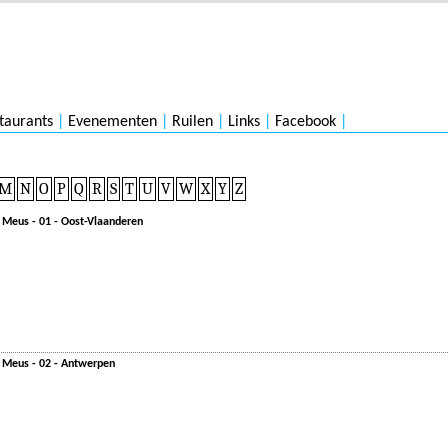
taurants
|
Evenementen
|
Ruilen
|
Links
|
Facebook
|
M
N
O
P
Q
R
S
T
U
V
W
X
Y
Z
 Meus - 01 - Oost-Vlaanderen
n Meus - 02 - Antwerpen