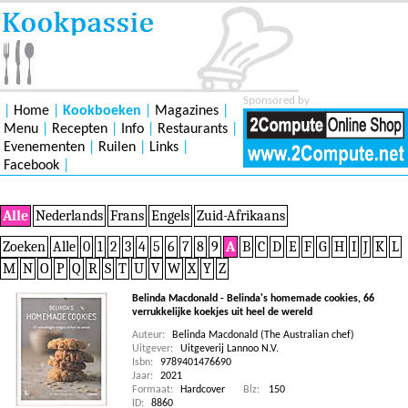
Sponsored by
|
Home
|
Kookboeken
|
Magazines
|
Menu
|
Recepten
|
Info
|
Restaurants
|
Evenementen
|
Ruilen
|
Links
|
Facebook
|
Alle
Nederlands
Frans
Engels
Zuid-Afrikaans
Zoeken
Alle
0
1
2
3
4
5
6
7
8
9
A
B
C
D
E
F
G
H
I
J
K
L
M
N
O
P
Q
R
S
T
U
V
W
X
Y
Z
Belinda Macdonald - Belinda's homemade cookies, 66
verrukkelijke koekjes uit heel de wereld
Auteur:
Belinda Macdonald (The Australian chef)
Uitgever:
Uitgeverij Lannoo N.V.
Isbn:
9789401476690
Jaar:
2021
Formaat:
Hardcover
Blz:
150
ID:
8860