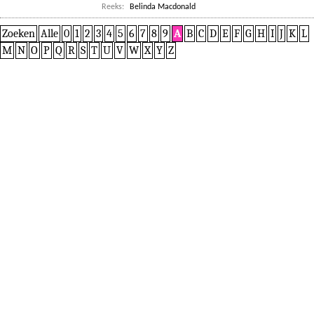
Reeks:
Belinda Macdonald
Zoeken
Alle
0
1
2
3
4
5
6
7
8
9
A
B
C
D
E
F
G
H
I
J
K
L
M
N
O
P
Q
R
S
T
U
V
W
X
Y
Z