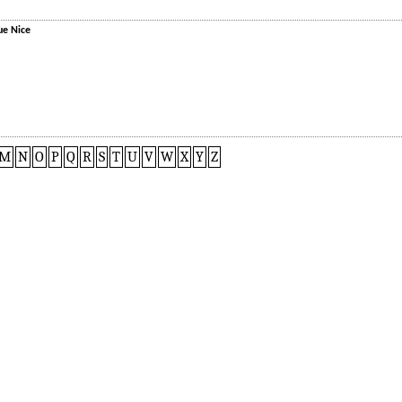
ue Nice
M
N
O
P
Q
R
S
T
U
V
W
X
Y
Z