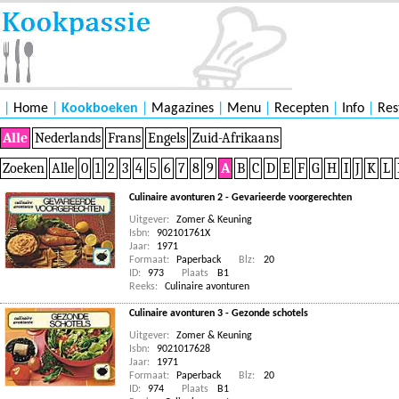
|
Home
|
Kookboeken
|
Magazines
|
Menu
|
Recepten
|
Info
|
Res
Alle
Nederlands
Frans
Engels
Zuid-Afrikaans
Zoeken
Alle
0
1
2
3
4
5
6
7
8
9
A
B
C
D
E
F
G
H
I
J
K
L
Culinaire avonturen 2 - Gevarieerde voorgerechten
Uitgever:
Zomer & Keuning
Isbn:
902101761X
Jaar:
1971
Formaat:
Paperback
Blz:
20
ID:
973
Plaats
B1
Reeks:
Culinaire avonturen
Culinaire avonturen 3 - Gezonde schotels
Uitgever:
Zomer & Keuning
Isbn:
9021017628
Jaar:
1971
Formaat:
Paperback
Blz:
20
ID:
974
Plaats
B1