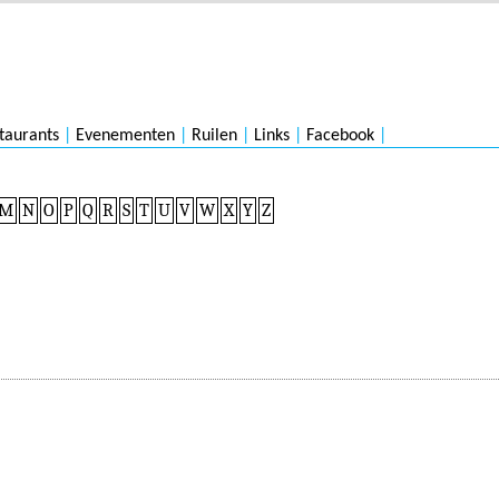
taurants
|
Evenementen
|
Ruilen
|
Links
|
Facebook
|
M
N
O
P
Q
R
S
T
U
V
W
X
Y
Z