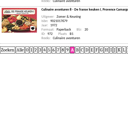
Reeks:
Culinaire avonturen
Culinaire avonturen 8 - De franse keuken I, Provence Camarg
Uitgever:
Zomer & Keuning
Isbn:
9021017679
Jaar:
1972
Formaat:
Paperback
Blz:
20
ID:
972
Plaats
B1
Reeks:
Culinaire avonturen
Zoeken
Alle
0
1
2
3
4
5
6
7
8
9
A
B
C
D
E
F
G
H
I
J
K
L