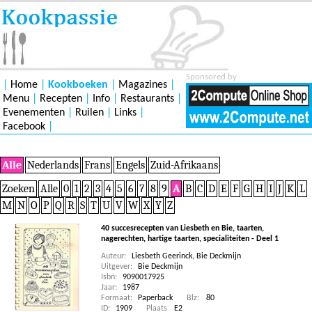
Sponsored by
|
Home
|
Kookboeken
|
Magazines
|
Menu
|
Recepten
|
Info
|
Restaurants
|
Evenementen
|
Ruilen
|
Links
|
Facebook
|
Alle
Nederlands
Frans
Engels
Zuid-Afrikaans
Zoeken
Alle
0
1
2
3
4
5
6
7
8
9
A
B
C
D
E
F
G
H
I
J
K
L
M
N
O
P
Q
R
S
T
U
V
W
X
Y
Z
40 succesrecepten van Liesbeth en Bie, taarten,
nagerechten, hartige taarten, specialiteiten - Deel 1
Auteur:
Liesbeth Geerinck
,
Bie Deckmijn
Uitgever:
Bie Deckmijn
Isbn:
9090017925
Jaar:
1987
Formaat:
Paperback
Blz:
80
ID:
1909
Plaats
E2