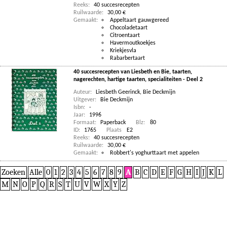
Reeks:
40 succesrecepten
Ruilwaarde:
30,00 €
Gemaakt:
Appeltaart gauwgereed
Chocoladetaart
Citroentaart
Havermoutkoekjes
Kriekjesvla
Rabarbertaart
40 succesrecepten van Liesbeth en Bie, taarten,
nagerechten, hartige taarten, specialiteiten - Deel 2
Auteur:
Liesbeth Geerinck
,
Bie Deckmijn
Uitgever:
Bie Deckmijn
Isbn:
-
Jaar:
1996
Formaat:
Paperback
Blz:
80
ID:
1765
Plaats
E2
Reeks:
40 succesrecepten
Ruilwaarde:
30,00 €
Gemaakt:
Robbert's yoghurttaart met appelen
Zoeken
Alle
0
1
2
3
4
5
6
7
8
9
A
B
C
D
E
F
G
H
I
J
K
L
M
N
O
P
Q
R
S
T
U
V
W
X
Y
Z