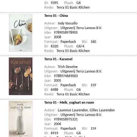
ID:
9395
Plaats
G6
Reeks:
Terra 01 Basic Kitchen
Terra 01 - China
Auteur:
Jody Vassallo
Uitgever:
Uitgeverij Terra Lannoo B.V.
Isbn:
9789058978905
Jaar:
2008
Formaat:
Paperback
Blz:
160
ID:
6320
Plaats
G6/4
Reeks:
Terra 01 Basic Kitchen
Terra 01 - Karamel
Auteur:
Trish Deseine
Uitgever:
Uitgeverij Terra Lannoo B.V.
Isbn:
9788974669003
Jaar:
2005
Formaat:
Paperback
Blz:
159
ID:
6988
Plaats
G6
Reeks:
Terra 01 Basic Kitchen
Terra 01 - Melk, yoghurt en room
Auteur:
Laurence Laurendon
,
Gilles Laurendon
Uitgever:
Uitgeverij Terra Lannoo B.V.
Isbn:
9789058975331
Jaar:
2006
Formaat:
Paperback
Blz:
159
ID:
6919
Plaats
G6