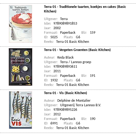
Terra 01 - Traditionele taarten, koekjes en cakes (Basic
Kitchen)
Uitgever:
Terra
Isbn:
9789089891853
Jaar:
2002
Formaat:
Paperback
Blz:
159
ID:
5025
Plaats
G6
Reeks:
Terra 01 Basic Kitchen
Terra 01 - Vergeten Groenten (Basic Kitchen)
Auteur:
Keda Black
Uitgever:
Terra / Lannoo groep
Isbn:
9789089893611
Jaar:
2011
Formaat:
Paperback
Blz:
191
ID:
1932
Plaats
G6
Reeks:
Terra 01 Basic Kitchen
Terra 01 - Vis (Basic Kitchen)
Auteur:
Delphine de Montalier
Uitgever:
Uitgeverij Terra Lannoo B.V.
Isbn:
9789089895226
Jaar:
2012
Formaat:
Paperback
Blz:
190
ID:
6991
Plaats
G6
Reeks:
Terra 01 Basic Kitchen