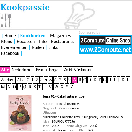
Sponsored by
|
Home
|
Kookboeken
|
Magazines
|
Menu
|
Recepten
|
Info
|
Restaurants
|
Evenementen
|
Ruilen
|
Links
|
Facebook
|
Alle
Nederlands
Frans
Engels
Zuid-Afrikaans
Zoeken
Alle
0
1
2
3
4
5
6
7
8
9
A
B
C
D
E
F
G
H
I
J
K
L
M
N
O
P
Q
R
S
T
U
V
W
X
Y
Z
Terra 01 - Cake hartig en zoet
Auteur:
Ilona Chovancova
Origineel:
Cakes maison
Uitgever:
Marabout / Hachette Livre / Uitgeverij Terra Lannoo B.V.
Isbn:
9789058977656
Jaar:
2007
Eerste Uitgave:
2006
Formaat:
Paperback
Blz:
160