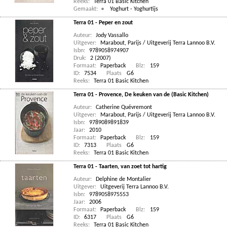
Reeks:
Terra 01 Basic Kitchen
Gemaakt:
Yoghurt - Yoghurtijs
Terra 01 - Peper en zout
Auteur:
Jody Vassallo
Uitgever:
Marabout, Parijs / Uitgeverij Terra Lannoo B.V.
Isbn:
9789058974907
Druk:
2 (2007)
Formaat:
Paperback
Blz:
159
ID:
7534
Plaats
G6
Reeks:
Terra 01 Basic Kitchen
Terra 01 - Provence, De keuken van de (Basic Kitchen)
Auteur:
Catherine Quévremont
Uitgever:
Marabout, Parijs / Uitgeverij Terra Lannoo B.V.
Isbn:
9789089891839
Jaar:
2010
Formaat:
Paperback
Blz:
159
ID:
7313
Plaats
G6
Reeks:
Terra 01 Basic Kitchen
Terra 01 - Taarten, van zoet tot hartig
Auteur:
Delphine de Montalier
Uitgever:
Uitgeverij Terra Lannoo B.V.
Isbn:
9789058975553
Jaar:
2006
Formaat:
Paperback
Blz:
159
ID:
6317
Plaats
G6
Reeks:
Terra 01 Basic Kitchen