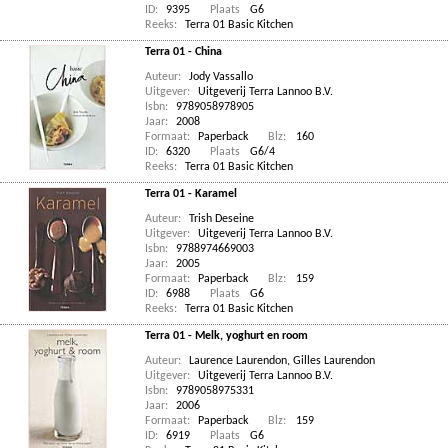
ID:
9395
Plaats
G6
Reeks:
Terra 01 Basic Kitchen
Terra 01 - China
Auteur:
Jody Vassallo
Uitgever:
Uitgeverij Terra Lannoo B.V.
Isbn:
9789058978905
Jaar:
2008
Formaat:
Paperback
Blz:
160
ID:
6320
Plaats
G6/4
Reeks:
Terra 01 Basic Kitchen
Terra 01 - Karamel
Auteur:
Trish Deseine
Uitgever:
Uitgeverij Terra Lannoo B.V.
Isbn:
9788974669003
Jaar:
2005
Formaat:
Paperback
Blz:
159
ID:
6988
Plaats
G6
Reeks:
Terra 01 Basic Kitchen
Terra 01 - Melk, yoghurt en room
Auteur:
Laurence Laurendon
,
Gilles Laurendon
Uitgever:
Uitgeverij Terra Lannoo B.V.
Isbn:
9789058975331
Jaar:
2006
Formaat:
Paperback
Blz:
159
ID:
6919
Plaats
G6