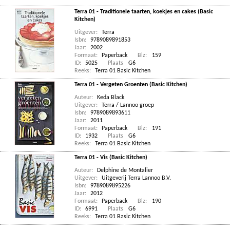
Terra 01 - Traditionele taarten, koekjes en cakes (Basic
Kitchen)
Uitgever:
Terra
Isbn:
9789089891853
Jaar:
2002
Formaat:
Paperback
Blz:
159
ID:
5025
Plaats
G6
Reeks:
Terra 01 Basic Kitchen
Terra 01 - Vergeten Groenten (Basic Kitchen)
Auteur:
Keda Black
Uitgever:
Terra / Lannoo groep
Isbn:
9789089893611
Jaar:
2011
Formaat:
Paperback
Blz:
191
ID:
1932
Plaats
G6
Reeks:
Terra 01 Basic Kitchen
Terra 01 - Vis (Basic Kitchen)
Auteur:
Delphine de Montalier
Uitgever:
Uitgeverij Terra Lannoo B.V.
Isbn:
9789089895226
Jaar:
2012
Formaat:
Paperback
Blz:
190
ID:
6991
Plaats
G6
Reeks:
Terra 01 Basic Kitchen