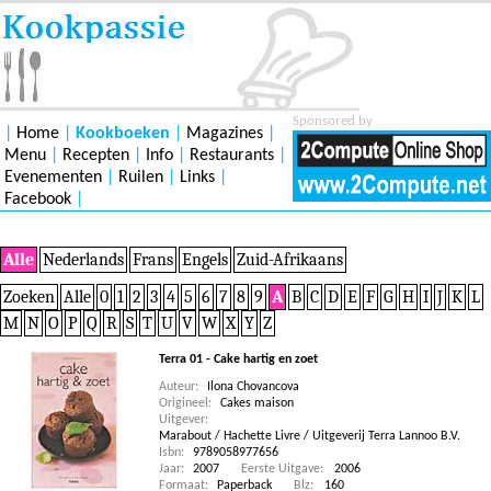
Sponsored by
|
Home
|
Kookboeken
|
Magazines
|
Menu
|
Recepten
|
Info
|
Restaurants
|
Evenementen
|
Ruilen
|
Links
|
Facebook
|
Alle
Nederlands
Frans
Engels
Zuid-Afrikaans
Zoeken
Alle
0
1
2
3
4
5
6
7
8
9
A
B
C
D
E
F
G
H
I
J
K
L
M
N
O
P
Q
R
S
T
U
V
W
X
Y
Z
Terra 01 - Cake hartig en zoet
Auteur:
Ilona Chovancova
Origineel:
Cakes maison
Uitgever:
Marabout / Hachette Livre / Uitgeverij Terra Lannoo B.V.
Isbn:
9789058977656
Jaar:
2007
Eerste Uitgave:
2006
Formaat:
Paperback
Blz:
160