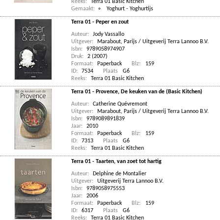
Reeks:
Terra 01 Basic Kitchen
Gemaakt:
Yoghurt - Yoghurtijs
Terra 01 - Peper en zout
Auteur:
Jody Vassallo
Uitgever:
Marabout, Parijs / Uitgeverij Terra Lannoo B.V.
Isbn:
9789058974907
Druk:
2 (2007)
Formaat:
Paperback
Blz:
159
ID:
7534
Plaats
G6
Reeks:
Terra 01 Basic Kitchen
Terra 01 - Provence, De keuken van de (Basic Kitchen)
Auteur:
Catherine Quévremont
Uitgever:
Marabout, Parijs / Uitgeverij Terra Lannoo B.V.
Isbn:
9789089891839
Jaar:
2010
Formaat:
Paperback
Blz:
159
ID:
7313
Plaats
G6
Reeks:
Terra 01 Basic Kitchen
Terra 01 - Taarten, van zoet tot hartig
Auteur:
Delphine de Montalier
Uitgever:
Uitgeverij Terra Lannoo B.V.
Isbn:
9789058975553
Jaar:
2006
Formaat:
Paperback
Blz:
159
ID:
6317
Plaats
G6
Reeks:
Terra 01 Basic Kitchen