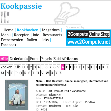
Sponsored by
|
Home
|
Kookboeken
|
Magazines
|
Menu
|
Recepten
|
Info
|
Restaurants
|
Evenementen
|
Ruilen
|
Links
|
Facebook
|
Alle
Nederlands
Frans
Engels
Zuid-Afrikaans
Zoeken
Alle
0
1
2
3
4
5
6
7
8
9
A
B
C
D
E
F
G
H
I
J
K
L
M
N
O
P
Q
R
S
T
U
V
W
X
Y
Z
Njam! - Bart Desmidt - Simpel maar goed, Sterrenchef van
restaurant Bartholomeus
Auteur:
Bart Desmidt
,
Philip Vandamme
Uitgever:
Njam N.V.
Isbn:
9789462777262
Druk:
1 (11/2024)
Eerste Uitgave:
11/2024
Formaat:
Hardcover
Blz:
160
ID:
9435