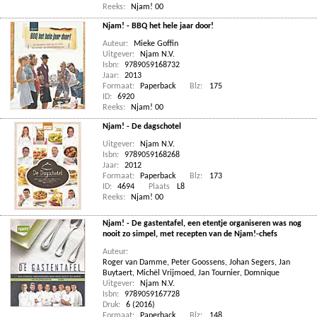
Reeks:
Njam! 00
Njam! - BBQ het hele jaar door!
Auteur:
Mieke Goffin
Uitgever:
Njam N.V.
Isbn:
9789059168732
Jaar:
2013
Formaat:
Paperback
Blz:
175
ID:
6920
Reeks:
Njam! 00
Njam! - De dagschotel
Uitgever:
Njam N.V.
Isbn:
9789059168268
Jaar:
2012
Formaat:
Paperback
Blz:
173
ID:
4694
Plaats
L8
Reeks:
Njam! 00
Njam! - De gastentafel, een etentje organiseren was nog
nooit zo simpel, met recepten van de Njam!-chefs
Auteur:
Roger van Damme
,
Peter Goossens
,
Johan Segers
,
Jan
Buytaert
,
Michël Vrijmoed
,
Jan Tournier
,
Domnique
Uitgever:
Njam N.V.
Isbn:
9789059167728
Druk:
6 (2016)
Formaat:
Paperback
Blz:
148