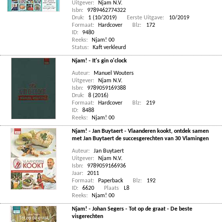
Uitgever:
Njam N.V.
Isbn:
9789462774322
Druk:
1 (10/2019)
Eerste Uitgave:
10/2019
Formaat:
Hardcover
Blz:
172
ID:
9480
Reeks:
Njam! 00
Status:
Kaft verkleurd
Njam! - It's gin o'clock
Auteur:
Manuel Wouters
Uitgever:
Njam N.V.
Isbn:
9789059169388
Druk:
8 (2016)
Formaat:
Hardcover
Blz:
219
ID:
8488
Reeks:
Njam! 00
Njam! - Jan Buytaert - Vlaanderen kookt, ontdek samen
met Jan Buytaert de succesgerechten van 30 Vlamingen
Auteur:
Jan Buytaert
Uitgever:
Njam N.V.
Isbn:
9789059166936
Jaar:
2011
Formaat:
Paperback
Blz:
192
ID:
6620
Plaats
L8
Reeks:
Njam! 00
Njam! - Johan Segers - Tot op de graat - De beste
visgerechten