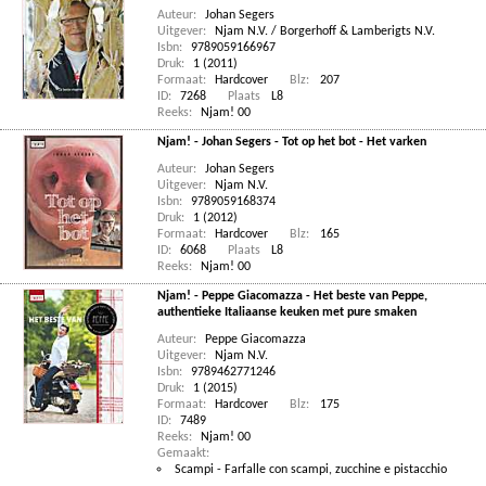
Auteur:
Johan Segers
Uitgever:
Njam N.V. / Borgerhoff & Lamberigts N.V.
Isbn:
9789059166967
Druk:
1 (2011)
Formaat:
Hardcover
Blz:
207
ID:
7268
Plaats
L8
Reeks:
Njam! 00
Njam! - Johan Segers - Tot op het bot - Het varken
Auteur:
Johan Segers
Uitgever:
Njam N.V.
Isbn:
9789059168374
Druk:
1 (2012)
Formaat:
Hardcover
Blz:
165
ID:
6068
Plaats
L8
Reeks:
Njam! 00
Njam! - Peppe Giacomazza - Het beste van Peppe,
authentieke Italiaanse keuken met pure smaken
Auteur:
Peppe Giacomazza
Uitgever:
Njam N.V.
Isbn:
9789462771246
Druk:
1 (2015)
Formaat:
Hardcover
Blz:
175
ID:
7489
Reeks:
Njam! 00
Gemaakt:
Scampi - Farfalle con scampi, zucchine e pistacchio