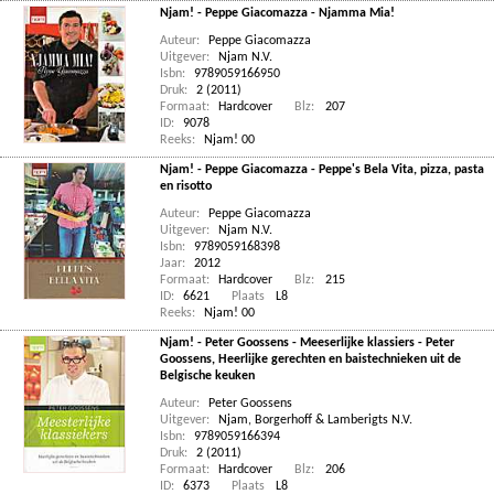
Njam! - Peppe Giacomazza - Njamma Mia!
Auteur:
Peppe Giacomazza
Uitgever:
Njam N.V.
Isbn:
9789059166950
Druk:
2 (2011)
Formaat:
Hardcover
Blz:
207
ID:
9078
Reeks:
Njam! 00
Njam! - Peppe Giacomazza - Peppe's Bela Vita, pizza, pasta
en risotto
Auteur:
Peppe Giacomazza
Uitgever:
Njam N.V.
Isbn:
9789059168398
Jaar:
2012
Formaat:
Hardcover
Blz:
215
ID:
6621
Plaats
L8
Reeks:
Njam! 00
Njam! - Peter Goossens - Meeserlijke klassiers - Peter
Goossens, Heerlijke gerechten en baistechnieken uit de
Belgische keuken
Auteur:
Peter Goossens
Uitgever:
Njam, Borgerhoff & Lamberigts N.V.
Isbn:
9789059166394
Druk:
2 (2011)
Formaat:
Hardcover
Blz:
206
ID:
6373
Plaats
L8