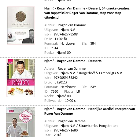
Reeks:
Njam! 00
Njam! - Roger Van Damme - Dessert, 54 unieke creaties,
van toppatissier Roger Van Damme, stap voor stap
uitgelegd
Auteur:
Roger Van Damme
Uitgever:
Njam N.V.
Isbn:
9789462773509
Druk:
1 (2018)
Formaat:
Hardcover
Blz:
384
ID:
9314
Reeks:
Njam! 00
Njam! - Roger van Damme - Desserts
Auteur:
Roger van Damme
Uitgever:
Njam N.V. / Borgerhoff & Lamberigts N.V.
Isbn:
9789059165342
Druk:
3 (2011)
Formaat:
Hardcover
Blz:
239
ID:
7560
Plaats
L8
Reeks:
Njam! 00
Ruilwaarde:
10,00 €
Njam! - Roger van Damme - Heerlijke aardbei recepten van
Roger Van Damme
Auteur:
Roger van Damme
Uitgever:
Njam N.V. / Strawberries Hoogstraten
Isbn:
9789462771680
Jaar:
2016