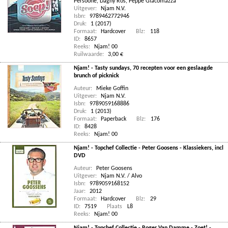
Persoone
,
Dagny Ros
,
Peppe Giacomazza
Uitgever:
Njam N.V.
Isbn:
9789462772946
Druk:
1 (2017)
Formaat:
Hardcover
Blz:
118
ID:
8657
Reeks:
Njam! 00
Ruilwaarde:
3,00 €
Njam! - Tasty sundays, 70 recepten voor een geslaagde
brunch of picknick
Auteur:
Mieke Goffin
Uitgever:
Njam N.V.
Isbn:
9789059168886
Druk:
1 (2013)
Formaat:
Paperback
Blz:
176
ID:
8428
Reeks:
Njam! 00
Njam! - Topchef Collectie - Peter Goosens - Klassiekers, incl
DVD
Auteur:
Peter Goosens
Uitgever:
Njam N.V. / Alvo
Isbn:
9789059168152
Jaar:
2012
Formaat:
Hardcover
Blz:
29
ID:
7519
Plaats
L8
Reeks:
Njam! 00