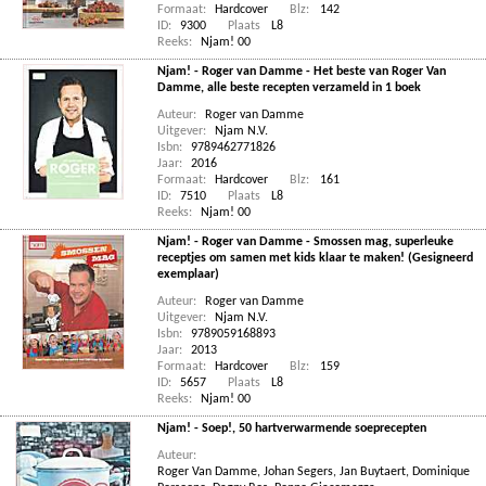
Formaat:
Hardcover
Blz:
142
ID:
9300
Plaats
L8
Reeks:
Njam! 00
Njam! - Roger van Damme - Het beste van Roger Van
Damme, alle beste recepten verzameld in 1 boek
Auteur:
Roger van Damme
Uitgever:
Njam N.V.
Isbn:
9789462771826
Jaar:
2016
Formaat:
Hardcover
Blz:
161
ID:
7510
Plaats
L8
Reeks:
Njam! 00
Njam! - Roger van Damme - Smossen mag, superleuke
receptjes om samen met kids klaar te maken! (Gesigneerd
exemplaar)
Auteur:
Roger van Damme
Uitgever:
Njam N.V.
Isbn:
9789059168893
Jaar:
2013
Formaat:
Hardcover
Blz:
159
ID:
5657
Plaats
L8
Reeks:
Njam! 00
Njam! - Soep!, 50 hartverwarmende soeprecepten
Auteur:
Roger Van Damme
,
Johan Segers
,
Jan Buytaert
,
Dominique