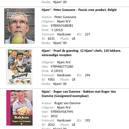
Reeks:
Njam! 00
Njam! - Peter Goossens - Passie voor product, België
Auteur:
Peter Goossens
Uitgever:
Njam N.V.
Isbn:
9789059168381
Druk:
1 (2012)
Formaat:
Hardcover
Blz:
227
ID:
6231
Plaats
L8
Reeks:
Njam! 00
Njam! - Proef de goesting, 12 Njam!-chefs, 120 lekkere,
eenvoudige recepten
Uitgever:
Njam N.V.
Isbn:
9789462771260
Druk:
0 (2015)
Formaat:
Hardcover
Blz:
294
ID:
9301
Plaats
L8
Reeks:
Njam! 00
Njam! - Roger van Damme - Bakken met Roger Van
Damme (Gesigneerd exemplaar)
Auteur:
Roger van Damme
Uitgever:
Njam N.V.
Isbn:
9789059167995
Jaar:
2012
Formaat:
Hardcover
Blz:
192
ID:
2052
Plaats
L8