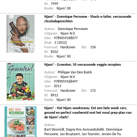
ID:
7999
Reeks:
Njam! 00
Njam! - Domnique Persoone - Shock-o-latier, verrassende
chcoladegerechten
Auteur:
Domnique Persoone
Uitgever:
Njam N.V.
Isbn:
9789059168077
Druk:
2 (2012)
Formaat:
Hardcover
Blz:
156
ID:
8332
Reeks:
Njam! 00
Njam! - Groenten, 50 verrassende veggie recepten
Auteur:
Philippe Van Den Bulck
Uitgever:
Njam N.V.
Isbn:
9789059168497
Jaar:
2013
Formaat:
Hardcover
Blz:
172
ID:
8912
Reeks:
Njam! 00
Njam! - Het Njam weekmenu. Eet een hele week vers,
gezond en perfect voorbereid met het meal prep-plan van
de Njam!-chefs!
Auteur:
Bart Desmidt
,
Dagny Ros Asmundsdottir
,
Dominique
Persoone
,
Jan Bruytaert
,
Jan Tournier
,
Jeroen De Pa