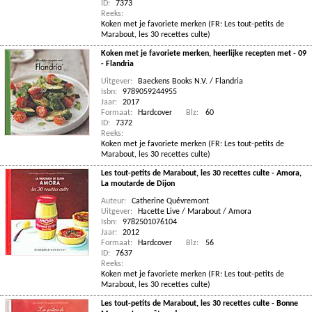
ID:
7373
Reeks:
Koken met je favoriete merken (FR: Les tout-petits de
Marabout, les 30 recettes culte)
Koken met je favoriete merken, heerlijke recepten met - 09
- Flandria
Uitgever:
Baeckens Books N.V. / Flandria
Isbn:
9789059244955
Jaar:
2017
Formaat:
Hardcover
Blz:
60
ID:
7372
Reeks:
Koken met je favoriete merken (FR: Les tout-petits de
Marabout, les 30 recettes culte)
Les tout-petits de Marabout, les 30 recettes culte - Amora,
La moutarde de Dijon
Auteur:
Catherine Quévremont
Uitgever:
Hacette Live / Marabout / Amora
Isbn:
9782501076104
Jaar:
2012
Formaat:
Hardcover
Blz:
56
ID:
7637
Reeks:
Koken met je favoriete merken (FR: Les tout-petits de
Marabout, les 30 recettes culte)
Les tout-petits de Marabout, les 30 recettes culte - Bonne