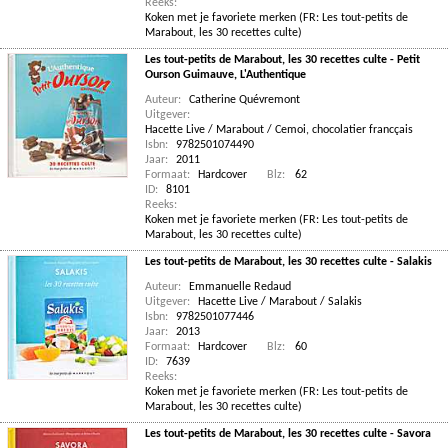
Reeks:
Koken met je favoriete merken (FR: Les tout-petits de
Marabout, les 30 recettes culte)
Les tout-petits de Marabout, les 30 recettes culte - Petit
Ourson Guimauve, L'Authentique
Auteur:
Catherine Quévremont
Uitgever:
Hacette Live / Marabout / Cemoi, chocolatier francçais
Isbn:
9782501074490
Jaar:
2011
Formaat:
Hardcover
Blz:
62
ID:
8101
Reeks:
Koken met je favoriete merken (FR: Les tout-petits de
Marabout, les 30 recettes culte)
Les tout-petits de Marabout, les 30 recettes culte - Salakis
Auteur:
Emmanuelle Redaud
Uitgever:
Hacette Live / Marabout / Salakis
Isbn:
9782501077446
Jaar:
2013
Formaat:
Hardcover
Blz:
60
ID:
7639
Reeks:
Koken met je favoriete merken (FR: Les tout-petits de
Marabout, les 30 recettes culte)
Les tout-petits de Marabout, les 30 recettes culte - Savora