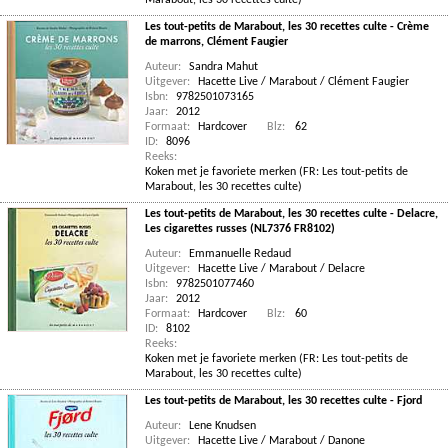
Marabout, les 30 recettes culte)
Les tout-petits de Marabout, les 30 recettes culte - Crème
de marrons, Clément Faugier
Auteur:
Sandra Mahut
Uitgever:
Hacette Live / Marabout / Clément Faugier
Isbn:
9782501073165
Jaar:
2012
Formaat:
Hardcover
Blz:
62
ID:
8096
Reeks:
Koken met je favoriete merken (FR: Les tout-petits de
Marabout, les 30 recettes culte)
Les tout-petits de Marabout, les 30 recettes culte - Delacre,
Les cigarettes russes (NL7376 FR8102)
Auteur:
Emmanuelle Redaud
Uitgever:
Hacette Live / Marabout / Delacre
Isbn:
9782501077460
Jaar:
2012
Formaat:
Hardcover
Blz:
60
ID:
8102
Reeks:
Koken met je favoriete merken (FR: Les tout-petits de
Marabout, les 30 recettes culte)
Les tout-petits de Marabout, les 30 recettes culte - Fjord
Auteur:
Lene Knudsen
Uitgever:
Hacette Live / Marabout / Danone