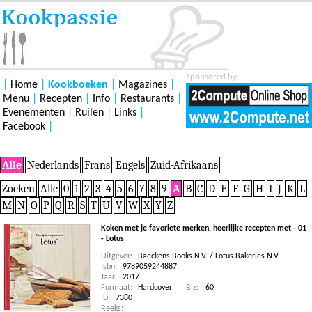
Sponsored by
|
Home
|
Kookboeken
|
Magazines
|
Menu
|
Recepten
|
Info
|
Restaurants
|
Evenementen
|
Ruilen
|
Links
|
Facebook
|
Alle
Nederlands
Frans
Engels
Zuid-Afrikaans
Zoeken
Alle
0
1
2
3
4
5
6
7
8
9
A
B
C
D
E
F
G
H
I
J
K
L
M
N
O
P
Q
R
S
T
U
V
W
X
Y
Z
Koken met je favoriete merken, heerlijke recepten met - 01
- Lotus
Uitgever:
Baeckens Books N.V. / Lotus Bakeries N.V.
Isbn:
9789059244887
Jaar:
2017
Formaat:
Hardcover
Blz:
60
ID:
7380
Reeks: