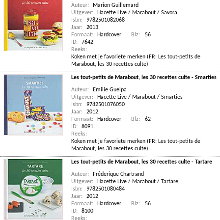
Auteur:
Marion Guillemard
Uitgever:
Hacette Live / Marabout / Savora
Isbn:
9782501082068
Jaar:
2013
Formaat:
Hardcover
Blz:
56
ID:
7642
Reeks:
Koken met je favoriete merken (FR: Les tout-petits de
Marabout, les 30 recettes culte)
Les tout-petits de Marabout, les 30 recettes culte - Smarties
Auteur:
Emilie Guelpa
Uitgever:
Hacette Live / Marabout / Smarties
Isbn:
9782501076050
Jaar:
2012
Formaat:
Hardcover
Blz:
62
ID:
8091
Reeks:
Koken met je favoriete merken (FR: Les tout-petits de
Marabout, les 30 recettes culte)
Les tout-petits de Marabout, les 30 recettes culte - Tartare
Auteur:
Fréderique Chartrand
Uitgever:
Hacette Live / Marabout / Tartare
Isbn:
9782501080484
Jaar:
2012
Formaat:
Hardcover
Blz:
56
ID:
8100
Reeks: