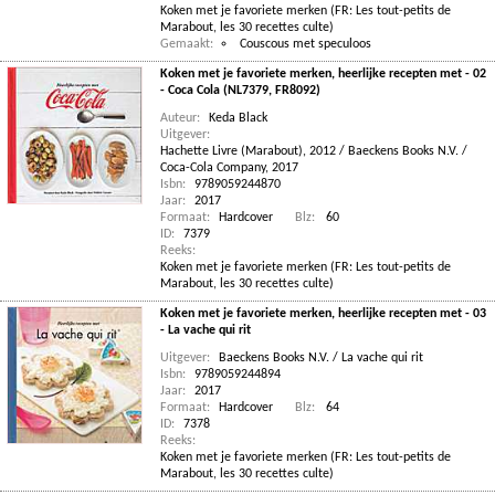
Koken met je favoriete merken (FR: Les tout-petits de
Marabout, les 30 recettes culte)
Gemaakt:
Couscous met speculoos
Koken met je favoriete merken, heerlijke recepten met - 02
- Coca Cola (NL7379, FR8092)
Auteur:
Keda Black
Uitgever:
Hachette Livre (Marabout), 2012 / Baeckens Books N.V. /
Coca-Cola Company, 2017
Isbn:
9789059244870
Jaar:
2017
Formaat:
Hardcover
Blz:
60
ID:
7379
Reeks:
Koken met je favoriete merken (FR: Les tout-petits de
Marabout, les 30 recettes culte)
Koken met je favoriete merken, heerlijke recepten met - 03
- La vache qui rit
Uitgever:
Baeckens Books N.V. / La vache qui rit
Isbn:
9789059244894
Jaar:
2017
Formaat:
Hardcover
Blz:
64
ID:
7378
Reeks:
Koken met je favoriete merken (FR: Les tout-petits de
Marabout, les 30 recettes culte)