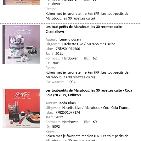
ID:
8090
Reeks:
Koken met je favoriete merken (FR: Les tout-petits de
Marabout, les 30 recettes culte)
Les tout-petits de Marabout, les 30 recettes culte -
Chamallows
Auteur:
Lene Knudsen
Uitgever:
Hachette Live / Marabout / Haribo
Isbn:
9782501074506
Jaar:
2011
Formaat:
Hardcover
Blz:
62
ID:
7001
Reeks:
Koken met je favoriete merken (FR: Les tout-petits de
Marabout, les 30 recettes culte)
Ruilwaarde:
1,00 €
Les tout-petits de Marabout, les 30 recettes culte - Coca
Cola (NL7379, FR8092)
Auteur:
Keda Black
Uitgever:
Hacette Live / Marabout / Coca Cola France
Isbn:
9782501079174
Jaar:
2012
Formaat:
Hardcover
Blz:
60
ID:
8092
Reeks:
Koken met je favoriete merken (FR: Les tout-petits de