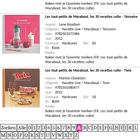
Koken met je favoriete merken (FR: Les tout-petits de
Marabout, les 30 recettes culte)
Les tout-petits de Marabout, les 30 recettes culte - Teisseire
Auteur:
Lene Knudsen
Uitgever:
Hacette Live / Marabout / Teisseire
Isbn:
9782501077484
Jaar:
2012
Formaat:
Hardcover
Blz:
62
ID:
8104
Reeks:
Koken met je favoriete merken (FR: Les tout-petits de
Marabout, les 30 recettes culte)
Les tout-petits de Marabout, les 30 recettes culte - Twix
Auteur:
Marion Chatelain
Uitgever:
Hacette Live / Marabout / Twix
Isbn:
9782501080477
Jaar:
2012
Formaat:
Hardcover
Blz:
56
ID:
8099
Reeks:
Koken met je favoriete merken (FR: Les tout-petits de
Marabout, les 30 recettes culte)
Zoeken
Alle
0
1
2
3
4
5
6
7
8
9
A
B
C
D
E
F
G
H
I
J
K
L
M
N
O
P
Q
R
S
T
U
V
W
X
Y
Z