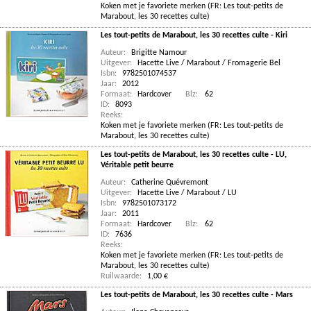
Koken met je favoriete merken (FR: Les tout-petits de
Marabout, les 30 recettes culte)
Les tout-petits de Marabout, les 30 recettes culte - Kiri
Auteur:
Brigitte Namour
Uitgever:
Hacette Live / Marabout / Fromagerie Bel
Isbn:
9782501074537
Jaar:
2012
Formaat:
Hardcover
Blz:
62
ID:
8093
Reeks:
Koken met je favoriete merken (FR: Les tout-petits de
Marabout, les 30 recettes culte)
Les tout-petits de Marabout, les 30 recettes culte - LU,
Véritable petit beurre
Auteur:
Catherine Quévremont
Uitgever:
Hacette Live / Marabout / LU
Isbn:
9782501073172
Jaar:
2011
Formaat:
Hardcover
Blz:
62
ID:
7636
Reeks:
Koken met je favoriete merken (FR: Les tout-petits de
Marabout, les 30 recettes culte)
Ruilwaarde:
1,00 €
Les tout-petits de Marabout, les 30 recettes culte - Mars