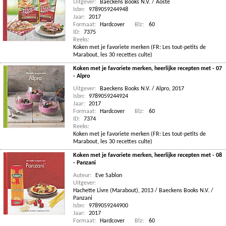
Uitgever:
Baeckens Books N.V. / Aoste
Isbn:
9789059244948
Jaar:
2017
Formaat:
Hardcover
Blz:
60
ID:
7375
Reeks:
Koken met je favoriete merken (FR: Les tout-petits de
Marabout, les 30 recettes culte)
Koken met je favoriete merken, heerlijke recepten met - 07
- Alpro
Uitgever:
Baeckens Books N.V. / Alpro, 2017
Isbn:
9789059244924
Jaar:
2017
Formaat:
Hardcover
Blz:
60
ID:
7374
Reeks:
Koken met je favoriete merken (FR: Les tout-petits de
Marabout, les 30 recettes culte)
Koken met je favoriete merken, heerlijke recepten met - 08
- Panzani
Auteur:
Eve Sablon
Uitgever:
Hachette Livre (Marabout), 2013 / Baeckens Books N.V. /
Panzani
Isbn:
9789059244900
Jaar:
2017
Formaat:
Hardcover
Blz:
60