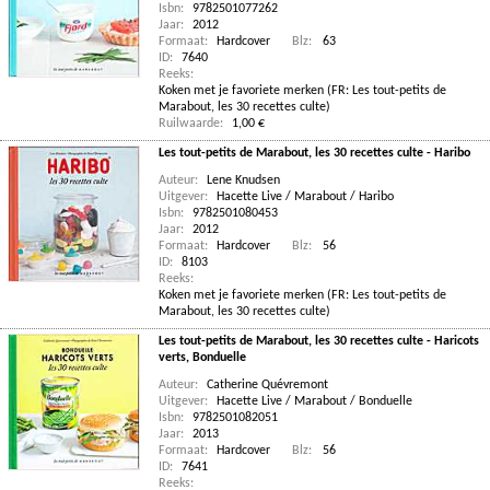
Isbn:
9782501077262
Jaar:
2012
Formaat:
Hardcover
Blz:
63
ID:
7640
Reeks:
Koken met je favoriete merken (FR: Les tout-petits de
Marabout, les 30 recettes culte)
Ruilwaarde:
1,00 €
Les tout-petits de Marabout, les 30 recettes culte - Haribo
Auteur:
Lene Knudsen
Uitgever:
Hacette Live / Marabout / Haribo
Isbn:
9782501080453
Jaar:
2012
Formaat:
Hardcover
Blz:
56
ID:
8103
Reeks:
Koken met je favoriete merken (FR: Les tout-petits de
Marabout, les 30 recettes culte)
Les tout-petits de Marabout, les 30 recettes culte - Haricots
verts, Bonduelle
Auteur:
Catherine Quévremont
Uitgever:
Hacette Live / Marabout / Bonduelle
Isbn:
9782501082051
Jaar:
2013
Formaat:
Hardcover
Blz:
56
ID:
7641
Reeks: