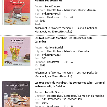
Maman, Les goûters de
Auteur:
Lene Knudsen
Uitgever:
Hacette Live / Marabout / Bonne Maman
Isbn:
9782501076098
Formaat:
Hardcover
Blz:
62
ID:
8089
Reeks:
Koken met je favoriete merken (FR: Les tout-petits de
Marabout, les 30 recettes culte)
Les tout-petits de Marabout, les 30 recettes culte -
Carambar
Auteur:
Garlone Bardel
Uitgever:
Hacette Live / Marabout / Carambar
Isbn:
9782501073233
Jaar:
2011
Formaat:
Hardcover
Blz:
62
ID:
8098
Reeks:
Koken met je favoriete merken (FR: Les tout-petits de
Marabout, les 30 recettes culte)
Les tout-petits de Marabout, les 30 recettes culte - Caramel
au beurre salé, Le Salidou
Auteur:
Isabelle Guerre
Uitgever:
Hacette Live / Marabout / La maison d'armorine
Isbn:
3561770900053 / 3010000062776
Jaar:
2015
Formaat:
Hardcover
Blz:
56