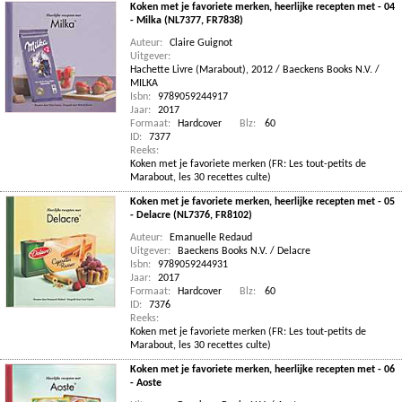
Koken met je favoriete merken, heerlijke recepten met - 04
- Milka (NL7377, FR7838)
Auteur:
Claire Guignot
Uitgever:
Hachette Livre (Marabout), 2012 / Baeckens Books N.V. /
MILKA
Isbn:
9789059244917
Jaar:
2017
Formaat:
Hardcover
Blz:
60
ID:
7377
Reeks:
Koken met je favoriete merken (FR: Les tout-petits de
Marabout, les 30 recettes culte)
Koken met je favoriete merken, heerlijke recepten met - 05
- Delacre (NL7376, FR8102)
Auteur:
Emanuelle Redaud
Uitgever:
Baeckens Books N.V. / Delacre
Isbn:
9789059244931
Jaar:
2017
Formaat:
Hardcover
Blz:
60
ID:
7376
Reeks:
Koken met je favoriete merken (FR: Les tout-petits de
Marabout, les 30 recettes culte)
Koken met je favoriete merken, heerlijke recepten met - 06
- Aoste