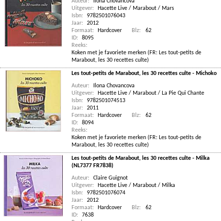
Auteur:
Ilona Chovancova
Uitgever:
Hacette Live / Marabout / Mars
Isbn:
9782501076043
Jaar:
2012
Formaat:
Hardcover
Blz:
62
ID:
8095
Reeks:
Koken met je favoriete merken (FR: Les tout-petits de
Marabout, les 30 recettes culte)
Les tout-petits de Marabout, les 30 recettes culte - Michoko
Auteur:
Ilona Chovancova
Uitgever:
Hacette Live / Marabout / La Pie Qui Chante
Isbn:
9782501074513
Jaar:
2011
Formaat:
Hardcover
Blz:
62
ID:
8094
Reeks:
Koken met je favoriete merken (FR: Les tout-petits de
Marabout, les 30 recettes culte)
Les tout-petits de Marabout, les 30 recettes culte - Milka
(NL7377 FR7838)
Auteur:
Claire Guignot
Uitgever:
Hacette Live / Marabout / Milka
Isbn:
9782501076074
Jaar:
2012
Formaat:
Hardcover
Blz:
62
ID:
7638