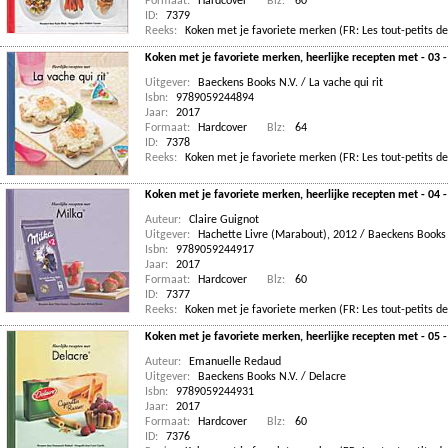
Formaat:
Hardcover
Blz:
60
ID:
7379
Reeks:
Koken met je favoriete merken (FR: Les tout-petits de
Koken met je favoriete merken, heerlijke recepten met - 03 - 
Uitgever:
Baeckens Books N.V. / La vache qui rit
Isbn:
9789059244894
Jaar:
2017
Formaat:
Hardcover
Blz:
64
ID:
7378
Reeks:
Koken met je favoriete merken (FR: Les tout-petits de
Koken met je favoriete merken, heerlijke recepten met - 04 
Auteur:
Claire Guignot
Uitgever:
Hachette Livre (Marabout), 2012 / Baeckens Books
Isbn:
9789059244917
Jaar:
2017
Formaat:
Hardcover
Blz:
60
ID:
7377
Reeks:
Koken met je favoriete merken (FR: Les tout-petits de
Koken met je favoriete merken, heerlijke recepten met - 05 
Auteur:
Emanuelle Redaud
Uitgever:
Baeckens Books N.V. / Delacre
Isbn:
9789059244931
Jaar:
2017
Formaat:
Hardcover
Blz:
60
ID:
7376