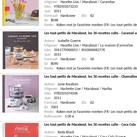
Uitgever:
Hacette Live / Marabout / Carambar
Isbn:
9782501073233
Jaar:
2011
Formaat:
Hardcover
Blz:
62
ID:
8098
Reeks:
Koken met je favoriete merken (FR: Les tout-petits de
Les tout-petits de Marabout, les 30 recettes culte - Caramel a
Auteur:
Isabelle Guerre
Uitgever:
Hacette Live / Marabout / La maison d'armorine
Isbn:
3561770900053 / 3010000062776
Jaar:
2015
Formaat:
Hardcover
Blz:
56
ID:
8090
Reeks:
Koken met je favoriete merken (FR: Les tout-petits de
Les tout-petits de Marabout, les 30 recettes culte - Chamallo
Auteur:
Lene Knudsen
Uitgever:
Hachette Live / Marabout / Haribo
Isbn:
9782501074506
Jaar:
2011
Formaat:
Hardcover
Blz:
62
ID:
7001
Reeks:
Koken met je favoriete merken (FR: Les tout-petits de
Ruilwaarde:
1,00 €
Les tout-petits de Marabout, les 30 recettes culte - Coca Col
Auteur:
Keda Black