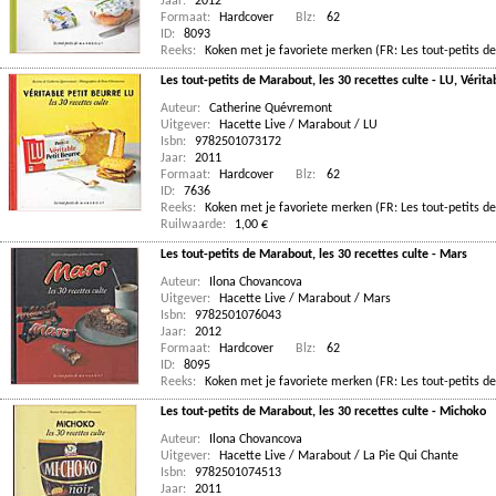
Jaar:
2012
Formaat:
Hardcover
Blz:
62
ID:
8093
Reeks:
Koken met je favoriete merken (FR: Les tout-petits de
Les tout-petits de Marabout, les 30 recettes culte - LU, Vérita
Auteur:
Catherine Quévremont
Uitgever:
Hacette Live / Marabout / LU
Isbn:
9782501073172
Jaar:
2011
Formaat:
Hardcover
Blz:
62
ID:
7636
Reeks:
Koken met je favoriete merken (FR: Les tout-petits de
Ruilwaarde:
1,00 €
Les tout-petits de Marabout, les 30 recettes culte - Mars
Auteur:
Ilona Chovancova
Uitgever:
Hacette Live / Marabout / Mars
Isbn:
9782501076043
Jaar:
2012
Formaat:
Hardcover
Blz:
62
ID:
8095
Reeks:
Koken met je favoriete merken (FR: Les tout-petits de
Les tout-petits de Marabout, les 30 recettes culte - Michoko
Auteur:
Ilona Chovancova
Uitgever:
Hacette Live / Marabout / La Pie Qui Chante
Isbn:
9782501074513
Jaar:
2011