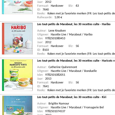
Jaar:
2012
Formaat:
Hardcover
Blz:
63
ID:
7640
Reeks:
Koken met je favoriete merken (FR: Les tout-petits de
Ruilwaarde:
1,00 €
Les tout-petits de Marabout, les 30 recettes culte - Haribo
Auteur:
Lene Knudsen
Uitgever:
Hacette Live / Marabout / Haribo
Isbn:
9782501080453
Jaar:
2012
Formaat:
Hardcover
Blz:
56
ID:
8103
Reeks:
Koken met je favoriete merken (FR: Les tout-petits de
Les tout-petits de Marabout, les 30 recettes culte - Haricots 
Auteur:
Catherine Quévremont
Uitgever:
Hacette Live / Marabout / Bonduelle
Isbn:
9782501082051
Jaar:
2013
Formaat:
Hardcover
Blz:
56
ID:
7641
Reeks:
Koken met je favoriete merken (FR: Les tout-petits de
Les tout-petits de Marabout, les 30 recettes culte - Kiri
Auteur:
Brigitte Namour
Uitgever:
Hacette Live / Marabout / Fromagerie Bel
Isbn:
9782501074537