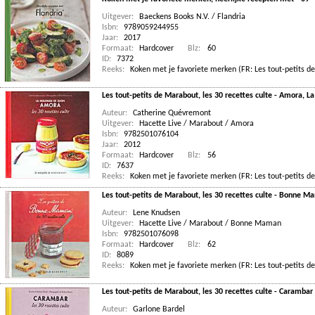
Uitgever:
Baeckens Books N.V. / Flandria
Isbn:
9789059244955
Jaar:
2017
Formaat:
Hardcover
Blz:
60
ID:
7372
Reeks:
Koken met je favoriete merken (FR: Les tout-petits de
Les tout-petits de Marabout, les 30 recettes culte - Amora, L
Auteur:
Catherine Quévremont
Uitgever:
Hacette Live / Marabout / Amora
Isbn:
9782501076104
Jaar:
2012
Formaat:
Hardcover
Blz:
56
ID:
7637
Reeks:
Koken met je favoriete merken (FR: Les tout-petits de
Les tout-petits de Marabout, les 30 recettes culte - Bonne M
Auteur:
Lene Knudsen
Uitgever:
Hacette Live / Marabout / Bonne Maman
Isbn:
9782501076098
Formaat:
Hardcover
Blz:
62
ID:
8089
Reeks:
Koken met je favoriete merken (FR: Les tout-petits de
Les tout-petits de Marabout, les 30 recettes culte - Carambar
Auteur:
Garlone Bardel