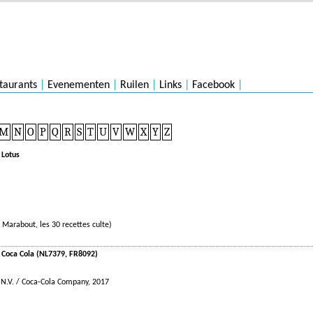
taurants
|
Evenementen
|
Ruilen
|
Links
|
Facebook
|
M
N
O
P
Q
R
S
T
U
V
W
X
Y
Z
 Lotus
 Marabout, les 30 recettes culte)
- Coca Cola (NL7379, FR8092)
 N.V. / Coca-Cola Company, 2017