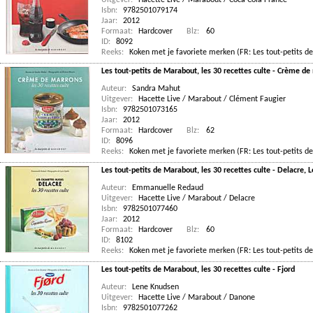
Uitgever:
Hacette Live / Marabout / Coca Cola France
Isbn:
9782501079174
Jaar:
2012
Formaat:
Hardcover
Blz:
60
ID:
8092
Reeks:
Koken met je favoriete merken (FR: Les tout-petits de
Les tout-petits de Marabout, les 30 recettes culte - Crème d
Auteur:
Sandra Mahut
Uitgever:
Hacette Live / Marabout / Clément Faugier
Isbn:
9782501073165
Jaar:
2012
Formaat:
Hardcover
Blz:
62
ID:
8096
Reeks:
Koken met je favoriete merken (FR: Les tout-petits de
Les tout-petits de Marabout, les 30 recettes culte - Delacre,
Auteur:
Emmanuelle Redaud
Uitgever:
Hacette Live / Marabout / Delacre
Isbn:
9782501077460
Jaar:
2012
Formaat:
Hardcover
Blz:
60
ID:
8102
Reeks:
Koken met je favoriete merken (FR: Les tout-petits de
Les tout-petits de Marabout, les 30 recettes culte - Fjord
Auteur:
Lene Knudsen
Uitgever:
Hacette Live / Marabout / Danone
Isbn:
9782501077262