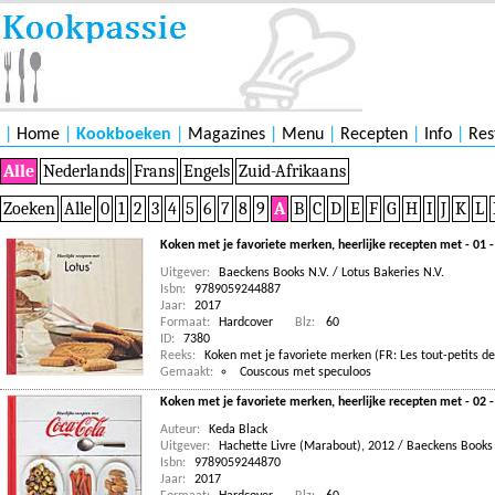
|
Home
|
Kookboeken
|
Magazines
|
Menu
|
Recepten
|
Info
|
Res
Alle
Nederlands
Frans
Engels
Zuid-Afrikaans
Zoeken
Alle
0
1
2
3
4
5
6
7
8
9
A
B
C
D
E
F
G
H
I
J
K
L
Koken met je favoriete merken, heerlijke recepten met - 01 -
Uitgever:
Baeckens Books N.V. / Lotus Bakeries N.V.
Isbn:
9789059244887
Jaar:
2017
Formaat:
Hardcover
Blz:
60
ID:
7380
Reeks:
Koken met je favoriete merken (FR: Les tout-petits de
Gemaakt:
Couscous met speculoos
Koken met je favoriete merken, heerlijke recepten met - 02 
Auteur:
Keda Black
Uitgever:
Hachette Livre (Marabout), 2012 / Baeckens Books
Isbn:
9789059244870
Jaar:
2017