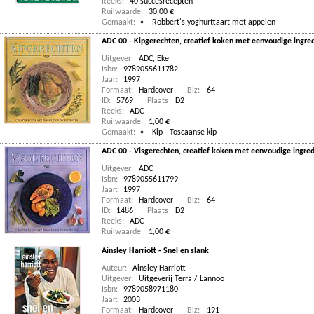
Reeks:
40 succesrecepten
Ruilwaarde:
30,00 €
Gemaakt:
Robbert's yoghurttaart met appelen
ADC 00 - Kipgerechten, creatief koken met eenvoudige ingre
Uitgever:
ADC, Eke
Isbn:
9789055611782
Jaar:
1997
Formaat:
Hardcover
Blz:
64
ID:
5769
Plaats
D2
Reeks:
ADC
Ruilwaarde:
1,00 €
Gemaakt:
Kip - Toscaanse kip
ADC 00 - Visgerechten, creatief koken met eenvoudige ingre
Uitgever:
ADC
Isbn:
9789055611799
Jaar:
1997
Formaat:
Hardcover
Blz:
64
ID:
1486
Plaats
D2
Reeks:
ADC
Ruilwaarde:
1,00 €
Ainsley Harriott - Snel en slank
Auteur:
Ainsley Harriott
Uitgever:
Uitgeverij Terra / Lannoo
Isbn:
9789058971180
Jaar:
2003
Formaat:
Hardcover
Blz:
191