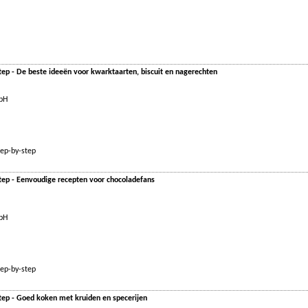
ep - De beste ideeën voor kwarktaarten, biscuit en nagerechten
mbH
tep-by-step
tep - Eenvoudige recepten voor chocoladefans
mbH
tep-by-step
tep - Goed koken met kruiden en specerijen