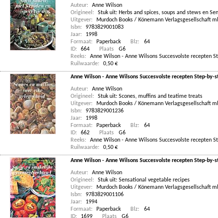
Auteur:
Anne Wilson
Origineel:
Stuk uit: Herbs and spices, soups and stews en Se
Uitgever:
Murdoch Books / Könemann Verlagsgesellschaft 
Isbn:
9783829001083
Jaar:
1998
Formaat:
Paperback
Blz:
64
ID:
664
Plaats
G6
Reeks:
Anne Wilson - Anne Wilsons Succesvolste recepten S
Ruilwaarde:
0,50 €
Anne Wilson - Anne Wilsons Succesvolste recepten Step-by-st
Auteur:
Anne Wilson
Origineel:
Stuk uit: Scones, muffins and teatime treats
Uitgever:
Murdoch Books / Könemann Verlagsgesellschaft 
Isbn:
9783829001236
Jaar:
1998
Formaat:
Paperback
Blz:
64
ID:
662
Plaats
G6
Reeks:
Anne Wilson - Anne Wilsons Succesvolste recepten S
Ruilwaarde:
0,50 €
Anne Wilson - Anne Wilsons Succesvolste recepten Step-by-st
Auteur:
Anne Wilson
Origineel:
Stuk uit: Sensational vegetable recipes
Uitgever:
Murdoch Books / Könemann Verlagsgesellschaft 
Isbn:
9783829001106
Jaar:
1994
Formaat:
Paperback
Blz:
64
ID:
1699
Plaats
G6