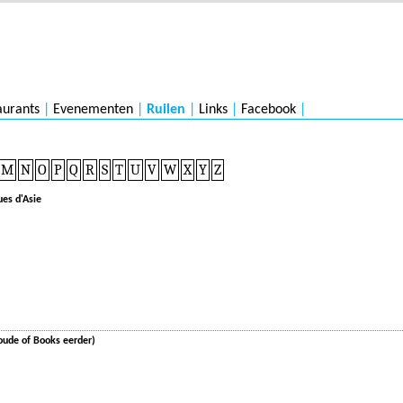
aurants
|
Evenementen
|
Ruilen
|
Links
|
Facebook
|
M
N
O
P
Q
R
S
T
U
V
W
X
Y
Z
ues d'Asie
oude of Books eerder)