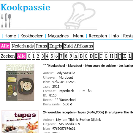
|
Home
|
Kookboeken
|
Magazines
|
Menu
|
Recepten
|
Info
|
Rest
Alle
Nederlands
Frans
Engels
Zuid-Afrikaans
Zoeken
Alle
0
1
2
3
4
5
6
7
8
9
A
B
C
D
E
F
G
H
I
J
K
L
***Kookschool - Marabout - Mon cours de cuisine - Les basiq
Auteur:
Jody Vassallo
Uitgever:
Marabout
Isbn:
9782501055925
Jaar:
2011
Formaat:
Paperback
Blz:
83
ID:
8110
Reeks:
***Kookschool
Ruilwaarde:
5,00 €
24 wereldse recepten - Tapas (4846,9006) (Heruitgave The H
Auteur:
Myriam Tijdink
,
Evelien Dijdink
Uitgever:
Mo' Media B.V.
Isbn:
9789057674631