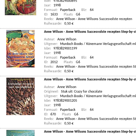
Isbn:
9783829000895
Jaar:
1998
Formaat:
Paperback
Blz:
64
ID:
1633
Plaats
G6
Reeks:
Anne Wilson - Anne Wilsons Succesvolste recepten
Ruilwaarde:
0,50 €
Anne Wilson - Anne Wilsons Succesvolste recepten Step-by-st
Auteur:
Anne Wilson
Uitgever:
Murdoch Books / Könemann Verlagsgesellschaft 
Isbn:
9783829001199
Jaar:
1998
Formaat:
Paperback
Blz:
64
ID:
2012
Plaats
G6
Reeks:
Anne Wilson - Anne Wilsons Succesvolste recepten S
Ruilwaarde:
0,50 €
Anne Wilson - Anne Wilsons Succesvolste recepten Step-by-s
Auteur:
Anne Wilson
Origineel:
Stuk uit: Crazy for chocolate
Uitgever:
Murdoch Books / Könemann Verlagsgesellschaft 
Isbn:
9783829001205
Jaar:
1998
Formaat:
Paperback
Blz:
64
ID:
670
Plaats
G6
Reeks:
Anne Wilson - Anne Wilsons Succesvolste recepten S
Ruilwaarde:
0,50 €
Anne Wilson - Anne Wilsons Succesvolste recepten Step-by-s