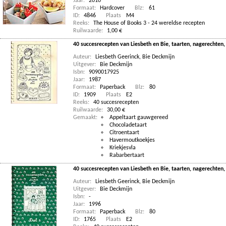
Jaar:
2010
Formaat:
Hardcover
Blz:
61
ID:
4846
Plaats
M4
Reeks:
The House of Books 3 - 24 wereldse recepten
Ruilwaarde:
1,00 €
40 succesrecepten van Liesbeth en Bie, taarten, nagerechten, h
Auteur:
Liesbeth Geerinck
,
Bie Deckmijn
Uitgever:
Bie Deckmijn
Isbn:
9090017925
Jaar:
1987
Formaat:
Paperback
Blz:
80
ID:
1909
Plaats
E2
Reeks:
40 succesrecepten
Ruilwaarde:
30,00 €
Gemaakt:
Appeltaart gauwgereed
Chocoladetaart
Citroentaart
Havermoutkoekjes
Kriekjesvla
Rabarbertaart
40 succesrecepten van Liesbeth en Bie, taarten, nagerechten, h
Auteur:
Liesbeth Geerinck
,
Bie Deckmijn
Uitgever:
Bie Deckmijn
Isbn:
-
Jaar:
1996
Formaat:
Paperback
Blz:
80
ID:
1765
Plaats
E2