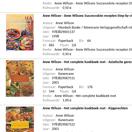
Reeks:
Anne Wilson - Anne Wilsons Succesvolste recepten S
Ruilwaarde:
0,50 €
Anne Wilson - Anne Wilsons Succesvolste recepten Step-by-st
Auteur:
Anne Wilson
Uitgever:
Murdoch Books / Könemann Verlagsgesellschaft 
Isbn:
9783829001137
Jaar:
1998
Formaat:
Paperback
Blz:
64
ID:
665
Plaats
G6
Reeks:
Anne Wilson - Anne Wilsons Succesvolste recepten S
Ruilwaarde:
0,50 €
Anne Wilson - Het complete kookboek met - Aziatische gere
Auteur:
Anne Wilson
Uitgever:
Konemann
Isbn:
9783829067515
Jaar:
2001
Formaat:
Paperback
Blz:
176
ID:
544
Plaats
G6
Reeks:
Anne Wilson - Het complete kookboek met
Ruilwaarde:
1,00 €
Anne Wilson - Het complete kookboek met - Kipgerechten
Auteur:
Anne Wilson
Uitgever:
Konemann
Isbn:
9783829067522
Jaar:
2001