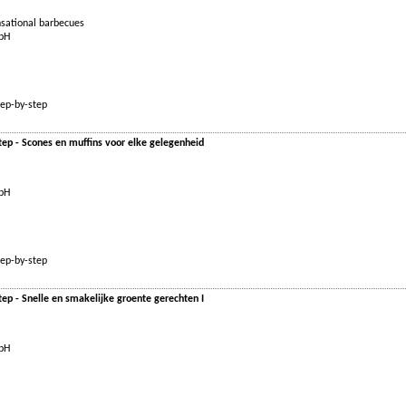
nsational barbecues
mbH
tep-by-step
ep - Scones en muffins voor elke gelegenheid
mbH
tep-by-step
ep - Snelle en smakelijke groente gerechten I
mbH