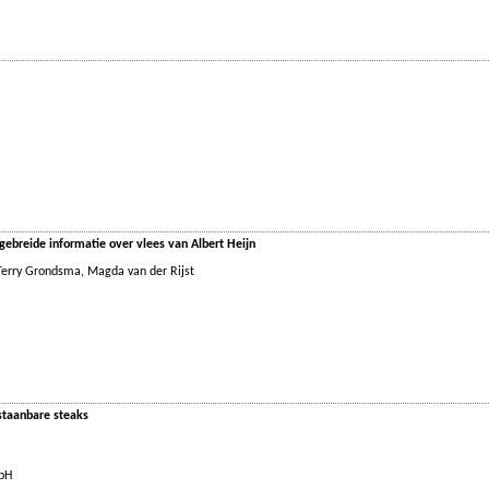
tgebreide informatie over vlees van Albert Heijn
Terry Grondsma
,
Magda van der Rijst
staanbare steaks
mbH