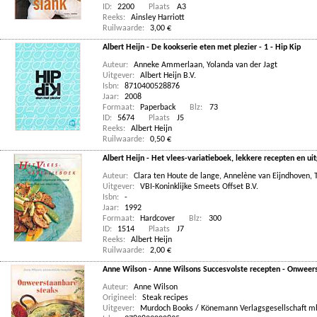
ID:
2200
Plaats
A3
Reeks:
Ainsley Harriott
Ruilwaarde:
3,00 €
Albert Heijn - De kookserie eten met plezier - 1 - Hip Kip
Auteur:
Anneke Ammerlaan
,
Yolanda van der Jagt
Uitgever:
Albert Heijn B.V.
Isbn:
8710400528876
Jaar:
2008
Formaat:
Paperback
Blz:
73
ID:
5674
Plaats
J5
Reeks:
Albert Heijn
Ruilwaarde:
0,50 €
Albert Heijn - Het vlees-variatieboek, lekkere recepten en ui
Auteur:
Clara ten Houte de lange
,
Annelène van Eijndhoven
,
Uitgever:
VBI-Koninklijke Smeets Offset B.V.
Isbn:
-
Jaar:
1992
Formaat:
Hardcover
Blz:
300
ID:
1514
Plaats
J7
Reeks:
Albert Heijn
Ruilwaarde:
2,00 €
Anne Wilson - Anne Wilsons Succesvolste recepten - Onweer
Auteur:
Anne Wilson
Origineel:
Steak recipes
Uitgever:
Murdoch Books / Könemann Verlagsgesellschaft 