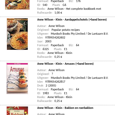
Formaat:
Paperback
Blz:
176
ID:
540
Plaats
G6
Reeks:
Anne Wilson - Het complete kookboek met
Ruilwaarde:
1,00 €
Anne Wilson - Klein - Aardappelschotels (+band boven)
Auteur:
Anne Wilson
Origineel:
Popular potato recipes
Uitgever:
Murdoch Books Pty Limited / De Lantaarn B.V.
Isbn:
9789054262602
Jaar:
2003
Formaat:
Paperback
Blz:
64
ID:
6325
Plaats
E1
Reeks:
Anne Wilson - Klein
Ruilwaarde:
0,25 €
Anne Wilson - Klein - Amuses (+band boven)
Auteur:
Anne Wilson
Origineel:
?
Uitgever:
Murdoch Books Pty Limited / De Lantaarn B.V.
Isbn:
9789054262817
Druk:
2 (2005)
Formaat:
Paperback
Blz:
64
ID:
1983
Plaats
E1
Reeks:
Anne Wilson - Klein
Ruilwaarde:
0,25 €
Anne Wilson - Klein - Bakken en roerbakken
Auteur:
Anne Wilson