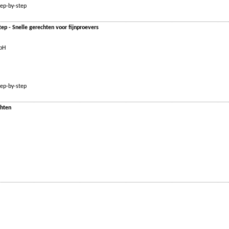
tep-by-step
ep - Snelle gerechten voor fijnproevers
mbH
tep-by-step
chten