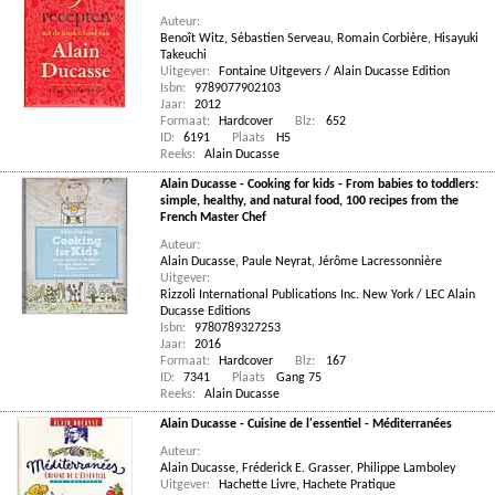
Auteur:
Benoît Witz
,
Sébastien Serveau
,
Romain Corbière
,
Hisayuki
Takeuchi
Uitgever:
Fontaine Uitgevers / Alain Ducasse Edition
Isbn:
9789077902103
Jaar:
2012
Formaat:
Hardcover
Blz:
652
ID:
6191
Plaats
H5
Reeks:
Alain Ducasse
Alain Ducasse - Cooking for kids - From babies to toddlers:
simple, healthy, and natural food, 100 recipes from the
French Master Chef
Auteur:
Alain Ducasse
,
Paule Neyrat
,
Jérôme Lacressonnière
Uitgever:
Rizzoli International Publications Inc. New York / LEC Alain
Ducasse Editions
Isbn:
9780789327253
Jaar:
2016
Formaat:
Hardcover
Blz:
167
ID:
7341
Plaats
Gang 75
Reeks:
Alain Ducasse
Alain Ducasse - Cuisine de l'essentiel - Méditerranées
Auteur:
Alain Ducasse
,
Fréderick E. Grasser
,
Philippe Lamboley
Uitgever:
Hachette Livre, Hachete Pratique