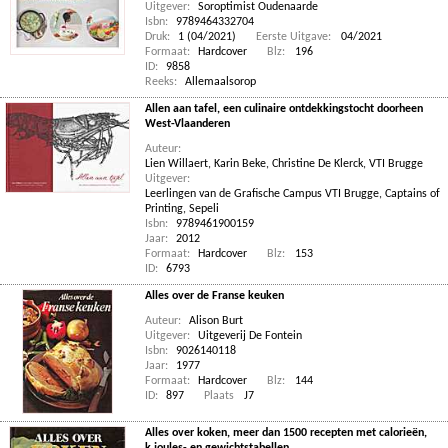
Uitgever:
Soroptimist Oudenaarde
Isbn:
9789464332704
Druk:
1 (04/2021)
Eerste Uitgave:
04/2021
Formaat:
Hardcover
Blz:
196
ID:
9858
Reeks:
Allemaalsorop
Allen aan tafel, een culinaire ontdekkingstocht doorheen
West-Vlaanderen
Auteur:
Lien Willaert
,
Karin Beke
,
Christine De Klerck
,
VTI Brugge
Uitgever:
Leerlingen van de Grafische Campus VTI Brugge, Captains of
Printing, Sepeli
Isbn:
9789461900159
Jaar:
2012
Formaat:
Hardcover
Blz:
153
ID:
6793
Alles over de Franse keuken
Auteur:
Alison Burt
Uitgever:
Uitgeverij De Fontein
Isbn:
9026140118
Jaar:
1977
Formaat:
Hardcover
Blz:
144
ID:
897
Plaats
J7
Alles over koken, meer dan 1500 recepten met calorieën,