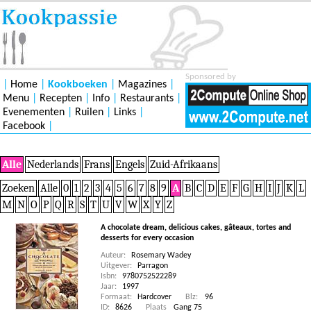
Sponsored by
|
Home
|
Kookboeken
|
Magazines
|
Menu
|
Recepten
|
Info
|
Restaurants
|
Evenementen
|
Ruilen
|
Links
|
Facebook
|
Alle
Nederlands
Frans
Engels
Zuid-Afrikaans
Zoeken
Alle
0
1
2
3
4
5
6
7
8
9
A
B
C
D
E
F
G
H
I
J
K
L
M
N
O
P
Q
R
S
T
U
V
W
X
Y
Z
A chocolate dream, delicious cakes, gâteaux, tortes and
desserts for every occasion
Auteur:
Rosemary Wadey
Uitgever:
Parragon
Isbn:
9780752522289
Jaar:
1997
Formaat:
Hardcover
Blz:
96
ID:
8626
Plaats
Gang 75