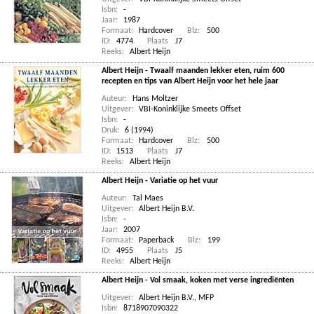
Isbn:
-
Jaar:
1987
Formaat:
Hardcover
Blz:
500
ID:
4774
Plaats
J7
Reeks:
Albert Heijn
Albert Heijn - Twaalf maanden lekker eten, ruim 600
recepten en tips van Albert Heijn voor het hele jaar
Auteur:
Hans Moltzer
Uitgever:
VBI-Koninklijke Smeets Offset
Isbn:
-
Druk:
6 (1994)
Formaat:
Hardcover
Blz:
500
ID:
1513
Plaats
J7
Reeks:
Albert Heijn
Albert Heijn - Variatie op het vuur
Auteur:
Tal Maes
Uitgever:
Albert Heijn B.V.
Isbn:
-
Jaar:
2007
Formaat:
Paperback
Blz:
199
ID:
4955
Plaats
J5
Reeks:
Albert Heijn
Albert Heijn - Vol smaak, koken met verse ingrediënten
Uitgever:
Albert Heijn B.V., MFP
Isbn:
8718907090322