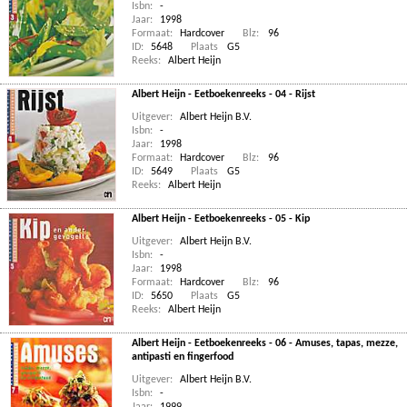
Isbn:
-
Jaar:
1998
Formaat:
Hardcover
Blz:
96
ID:
5648
Plaats
G5
Reeks:
Albert Heijn
Albert Heijn - Eetboekenreeks - 04 - Rijst
Uitgever:
Albert Heijn B.V.
Isbn:
-
Jaar:
1998
Formaat:
Hardcover
Blz:
96
ID:
5649
Plaats
G5
Reeks:
Albert Heijn
Albert Heijn - Eetboekenreeks - 05 - Kip
Uitgever:
Albert Heijn B.V.
Isbn:
-
Jaar:
1998
Formaat:
Hardcover
Blz:
96
ID:
5650
Plaats
G5
Reeks:
Albert Heijn
Albert Heijn - Eetboekenreeks - 06 - Amuses, tapas, mezze,
antipasti en fingerfood
Uitgever:
Albert Heijn B.V.
Isbn:
-