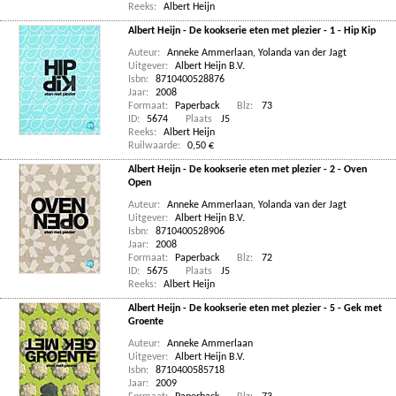
Reeks:
Albert Heijn
Albert Heijn - De kookserie eten met plezier - 1 - Hip Kip
Auteur:
Anneke Ammerlaan
,
Yolanda van der Jagt
Uitgever:
Albert Heijn B.V.
Isbn:
8710400528876
Jaar:
2008
Formaat:
Paperback
Blz:
73
ID:
5674
Plaats
J5
Reeks:
Albert Heijn
Ruilwaarde:
0,50 €
Albert Heijn - De kookserie eten met plezier - 2 - Oven
Open
Auteur:
Anneke Ammerlaan
,
Yolanda van der Jagt
Uitgever:
Albert Heijn B.V.
Isbn:
8710400528906
Jaar:
2008
Formaat:
Paperback
Blz:
72
ID:
5675
Plaats
J5
Reeks:
Albert Heijn
Albert Heijn - De kookserie eten met plezier - 5 - Gek met
Groente
Auteur:
Anneke Ammerlaan
Uitgever:
Albert Heijn B.V.
Isbn:
8710400585718
Jaar:
2009