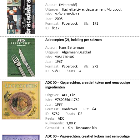
Auteur:
(Mmmmh!)
Uitgever:
Hachette Livre, departement Marabout
Isbn:
9782501058711
Jaar:
2008
Formaat:
Paperback
Blz:
191
ID:
8117
Ad recepten (2), indeling per seizoen
Auteur:
Hans Belterman
Uitgever:
Algemeen Dagblad
Isbn:
9061770106
Jaar:
1987
Formaat:
Paperback
Blz:
272
ID:
5360
Plaats
J4
ADC 00 - Kipgerechten, creatief koken met eenvoudige
ingrediënten
Uitgever:
ADC, Eke
Isbn:
9789055611782
Jaar:
1997
Formaat:
Hardcover
Blz:
64
ID:
5769
Plaats
D2
Reeks:
ADC
Ruilwaarde:
1,00 €
Gemaakt:
Kip - Toscaanse kip
ADC 00 - Visgerechten, creatief koken met eenvoudige