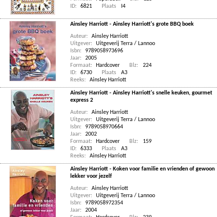
ID:
6821
Plaats
I4
Ainsley Harriott - Ainsley Harriott's grote BBQ boek
Auteur:
Ainsley Harriott
Uitgever:
Uitgeverij Terra / Lannoo
Isbn:
9789058973696
Jaar:
2005
Formaat:
Hardcover
Blz:
224
ID:
6730
Plaats
A3
Reeks:
Ainsley Harriott
Ainsley Harriott - Ainsley Harriott's snelle keuken, gourmet
express 2
Auteur:
Ainsley Harriott
Uitgever:
Uitgeverij Terra / Lannoo
Isbn:
9789058970664
Jaar:
2002
Formaat:
Hardcover
Blz:
159
ID:
6333
Plaats
A3
Reeks:
Ainsley Harriott
Ainsley Harriott - Koken voor familie en vrienden of gewoon
lekker voor jezelf
Auteur:
Ainsley Harriott
Uitgever:
Uitgeverij Terra / Lannoo
Isbn:
9789058972354
Jaar:
2004