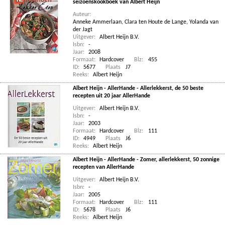
seizoenskookboek van Albert Heijn
Auteur:
Anneke Ammerlaan
,
Clara ten Houte de Lange
,
Yolanda van
der Jagt
Uitgever:
Albert Heijn B.V.
Isbn:
-
Jaar:
2008
Formaat:
Hardcover
Blz:
455
ID:
5677
Plaats
J7
Reeks:
Albert Heijn
Albert Heijn - AllerHande - Allerlekkerst, de 50 beste
recepten uit 20 jaar AllerHande
Uitgever:
Albert Heijn B.V.
Isbn:
-
Jaar:
2003
Formaat:
Hardcover
Blz:
111
ID:
4949
Plaats
J6
Reeks:
Albert Heijn
Albert Heijn - AllerHande - Zomer, allerlekkerst, 50 zonnige
recepten van AllerHande
Uitgever:
Albert Heijn B.V.
Isbn:
-
Jaar:
2005
Formaat:
Hardcover
Blz:
111
ID:
5678
Plaats
J6
Reeks:
Albert Heijn