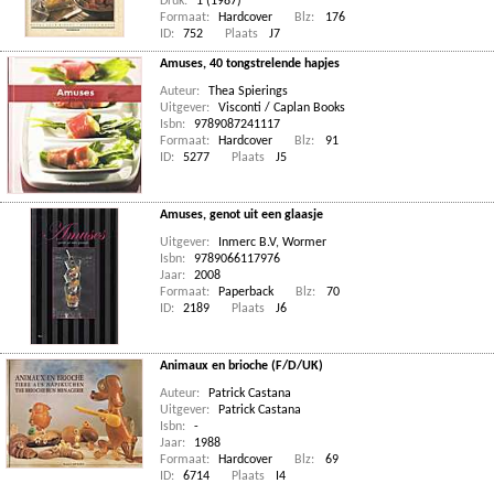
Druk:
1 (1987)
Formaat:
Hardcover
Blz:
176
ID:
752
Plaats
J7
Amuses, 40 tongstrelende hapjes
Auteur:
Thea Spierings
Uitgever:
Visconti / Caplan Books
Isbn:
9789087241117
Formaat:
Hardcover
Blz:
91
ID:
5277
Plaats
J5
Amuses, genot uit een glaasje
Uitgever:
Inmerc B.V, Wormer
Isbn:
9789066117976
Jaar:
2008
Formaat:
Paperback
Blz:
70
ID:
2189
Plaats
J6
Animaux en brioche (F/D/UK)
Auteur:
Patrick Castana
Uitgever:
Patrick Castana
Isbn:
-
Jaar:
1988
Formaat:
Hardcover
Blz:
69
ID:
6714
Plaats
I4