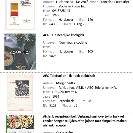
Auteur:
Lucienne M.L.De Wulf
,
Marie-Françoise Fourestier
Uitgever:
Books in Focus Inc.
Isbn:
0916728145
Jaar:
1979
Formaat:
Hardcover
Blz:
196
ID:
6433
Plaats
Gang 75
AEG - De heerlijke kookgids
Uitgever:
Now you're cooking
Isbn:
-
Formaat:
Hardcover
Blz:
105
ID:
9025
AEG-Telefunken - Ik kook elektrisch
Auteur:
Margit Gutta
Uitgever:
R.Mathieu, V.E.B. / AEG-Telefunken N.V.
Isbn:
D/1969/1099/14
Jaar:
1969
Formaat:
Paperback
Blz:
36
ID:
5129
Plaats
J5
Afslank receptenbijbel. Verbrand snel overtollig buikvet
zonder honger te lijden of te jojoën met simpel te maken
afslank recepten