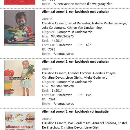
Reeks:
Alleen voor de mensen die we graag zien
Allemaal sorop! 1, een kookboek met verhalen
Auteur:
Claudine Casaert
,
Isabel De Preter
,
Isabelle Vanheuverswyn
,
Joke Cordemans
,
Katrien Van Lancker
,
Sop
Uitgever:
Soroptimist Oudenaarde
Isbn:
9789090240275
Druk:
4 (2014)
Formaat:
Hardcover
Blz:
167
ID:
7393
Reeks:
Allemaalsorop
Allemaal sorop! 2, een kookboek met verhalen
Auteur:
Claudine Casaert
,
Annabel Cordons
,
Geertrui Cosyns
,
Christine Devos
,
Lieve Gielis
,
Mieke Godefroid
Uitgever:
Soroptimist Oudenaarde
Isbn:
9789090286228
Druk:
1 (2014)
Formaat:
Hardcover
Blz:
192
ID:
7394
Reeks:
Allemaalsorop
Allemaal sorop! 3, een kookboek vol inspiratie
Auteur:
Claudine Casaert
,
Joke Cordemans
,
Annabel Cordons
,
Kristel
De Bisschop
,
Christine Devos
,
Lieve Gieli