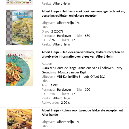
Reeks:
Albert Heijn
Albert Heijn - Het basis kookboek, eenvoudige technieken,
verse ingrediënten en lekkere recepten
Uitgever:
Albert Heijn B.V.
Isbn:
-
Druk:
2 (2007)
Formaat:
Hardcover
Blz:
560
ID:
5676
Plaats
J7
Reeks:
Albert Heijn
Albert Heijn - Het vlees-variatieboek, lekkere recepten en
uitgebreide informatie over vlees van Albert Heijn
Auteur:
Clara ten Houte de lange
,
Annelène van Eijndhoven
,
Terry
Grondsma
,
Magda van der Rijst
Uitgever:
VBI-Koninklijke Smeets Offset B.V.
Isbn:
-
Jaar:
1992
Formaat:
Hardcover
Blz:
300
ID:
1514
Plaats
J7
Reeks:
Albert Heijn
Ruilwaarde:
2,00 €
Albert Heijn - Koken voor twee, de lekkerste recepten uit
Aller hande
Uitgever:
Albert Heijn B.V.
Isbn:
-