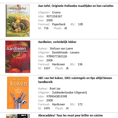
Aan tafel, Originele Hollandse maaltijden en hun variaties
Uitgever:
Croma
Isbn:
9071356167
Jaar:
2000
Formaat:
Paperback
Blz:
128
ID:
716
Plaats
J6
Aardbeien, verleidelijk lekker
Auteur:
Stefaan van Laere
Uitgever:
Davidsfonds - Leuven
Isbn:
9789077363126
Jaar:
2006
Formaat:
Hardcover
Blz:
136
ID:
1507
Plaats
J6
ABC van het koken, 1001 vuistregels en tips altijd binnen
handbereik
Auteur:
Roni Jay
Uitgever:
Zuidnederlandse Uitgeverij
Isbn:
9789043819398
Jaar:
2008
Formaat:
Hardcover
Blz:
172
ID:
1495
Plaats
J4
Abracadabra! Tous les must pour briller en cuisine