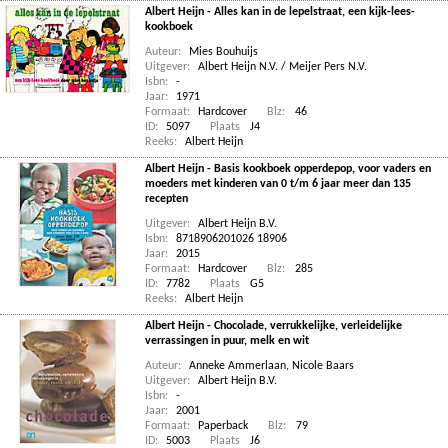
Albert Heijn - Alles kan in de lepelstraat, een kijk-lees-
kookboek
Auteur:
Mies Bouhuijs
Uitgever:
Albert Heijn N.V. / Meijer Pers N.V.
Isbn:
-
Jaar:
1971
Formaat:
Hardcover
Blz:
46
ID:
5097
Plaats
J4
Reeks:
Albert Heijn
Albert Heijn - Basis kookboek opperdepop, voor vaders en
moeders met kinderen van 0 t/m 6 jaar meer dan 135
recepten
Uitgever:
Albert Heijn B.V.
Isbn:
8718906201026 18906
Jaar:
2015
Formaat:
Hardcover
Blz:
285
ID:
7782
Plaats
G5
Reeks:
Albert Heijn
Albert Heijn - Chocolade, verrukkelijke, verleidelijke
verrassingen in puur, melk en wit
Auteur:
Anneke Ammerlaan
,
Nicole Baars
Uitgever:
Albert Heijn B.V.
Isbn:
-
Jaar:
2001
Formaat:
Paperback
Blz:
79
ID:
5003
Plaats
J6