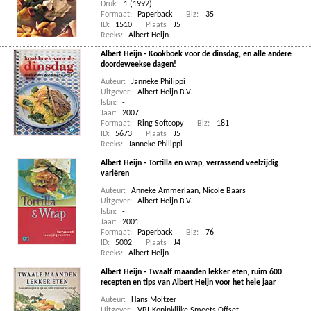
Druk:
1 (1992)
Formaat:
Paperback
Blz:
35
ID:
1510
Plaats
J5
Reeks:
Albert Heijn
Albert Heijn - Kookboek voor de dinsdag, en alle andere
doordeweekse dagen!
Auteur:
Janneke Philippi
Uitgever:
Albert Heijn B.V.
Isbn:
-
Jaar:
2007
Formaat:
Ring Softcopy
Blz:
181
ID:
5673
Plaats
J5
Reeks:
Janneke Philippi
Albert Heijn - Tortilla en wrap, verrassend veelzijdig
variëren
Auteur:
Anneke Ammerlaan
,
Nicole Baars
Uitgever:
Albert Heijn B.V.
Isbn:
-
Jaar:
2001
Formaat:
Paperback
Blz:
76
ID:
5002
Plaats
J4
Reeks:
Albert Heijn
Albert Heijn - Twaalf maanden lekker eten, ruim 600
recepten en tips van Albert Heijn voor het hele jaar
Auteur:
Hans Moltzer
Uitgever:
VBI-Koninklijke Smeets Offset