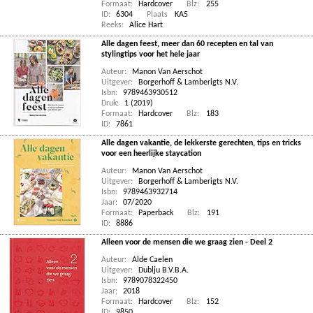
Formaat:
Hardcover
Blz:
255
ID:
6304
Plaats
KA5
Reeks:
Alice Hart
Alle dagen feest, meer dan 60 recepten en tal van
stylingtips voor het hele jaar
Auteur:
Manon Van Aerschot
Uitgever:
Borgerhoff & Lamberigts N.V.
Isbn:
9789463930512
Druk:
1 (2019)
Formaat:
Hardcover
Blz:
183
ID:
7861
Alle dagen vakantie, de lekkerste gerechten, tips en tricks
voor een heerlijke staycation
Auteur:
Manon Van Aerschot
Uitgever:
Borgerhoff & Lamberigts N.V.
Isbn:
9789463932714
Jaar:
07/2020
Formaat:
Paperback
Blz:
191
ID:
8886
Alleen voor de mensen die we graag zien - Deel 2
Auteur:
Alde Caelen
Uitgever:
Dublju B.V.B.A.
Isbn:
9789078322450
Jaar:
2018
Formaat:
Hardcover
Blz:
152
ID:
9850