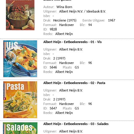
Auteur:
Wina Born
Uitgever:
Albert Heijn N.V. / Ideebaok B.V.
Isbn:
-
Druk:
Herziene (1975)
Eerste Uitgave:
1967
Formaat:
Hardcover
Blz:
94
ID:
9828
Reeks:
Albert Heijn
Albert Heijn - Eetboekenreeks - 01 - Vis
Uitgever:
Albert Heijn B.V.
Isbn:
-
Druk:
2 (1997)
Formaat:
Hardcover
Blz:
96
ID:
5646
Plaats
G5
Reeks:
Albert Heijn
Albert Heijn - Eetboekenreeks - 02 - Pasta
Uitgever:
Albert Heijn B.V.
Isbn:
-
Druk:
2 (1997)
Formaat:
Hardcover
Blz:
96
ID:
5647
Plaats
G5
Reeks:
Albert Heijn
Albert Heijn - Eetboekenreeks - 03 - Salades
Uitgever:
Albert Heijn B.V.