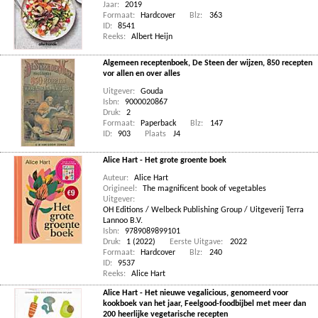
Jaar:
2019
Formaat:
Hardcover
Blz:
363
ID:
8541
Reeks:
Albert Heijn
Algemeen receptenboek, De Steen der wijzen, 850 recepten
vor allen en over alles
Uitgever:
Gouda
Isbn:
9000020867
Druk:
2
Formaat:
Paperback
Blz:
147
ID:
903
Plaats
J4
Alice Hart - Het grote groente boek
Auteur:
Alice Hart
Origineel:
The magnificent book of vegetables
Uitgever:
OH Editions / Welbeck Publishing Group / Uitgeverij Terra
Lannoo B.V.
Isbn:
9789089899101
Druk:
1 (2022)
Eerste Uitgave:
2022
Formaat:
Hardcover
Blz:
240
ID:
9537
Reeks:
Alice Hart
Alice Hart - Het nieuwe vegalicious, genomeerd voor
kookboek van het jaar, Feelgood-foodbijbel met meer dan
200 heerlijke vegetarische recepten