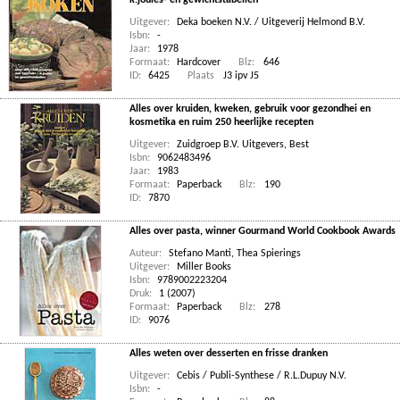
k.joules- en gewichtstabellen
Uitgever:
Deka boeken N.V. / Uitgeverij Helmond B.V.
Isbn:
-
Jaar:
1978
Formaat:
Hardcover
Blz:
646
ID:
6425
Plaats
J3 ipv J5
Alles over kruiden, kweken, gebruik voor gezondhei en
kosmetika en ruim 250 heerlijke recepten
Uitgever:
Zuidgroep B.V. Uitgevers, Best
Isbn:
9062483496
Jaar:
1983
Formaat:
Paperback
Blz:
190
ID:
7870
Alles over pasta, winner Gourmand World Cookbook Awards
Auteur:
Stefano Manti
,
Thea Spierings
Uitgever:
Miller Books
Isbn:
9789002223204
Druk:
1 (2007)
Formaat:
Paperback
Blz:
278
ID:
9076
Alles weten over desserten en frisse dranken
Uitgever:
Cebis / Publi-Synthese / R.L.Dupuy N.V.
Isbn:
-