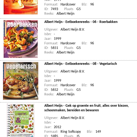
Jaar:
1999
Formaat:
Hardcover
Blz:
96
ID:
7493
Plaats
G5
Reeks:
Albert Heijn
Albert Heijn - Eetboekenreeks - 06 - Roerbakken
Uitgever:
Albert Heijn B.V.
Isbn:
-
Jaar:
1999
Formaat:
Hardcover
Blz:
96
ID:
5651
Plaats
G5
Reeks:
Albert Heijn
Albert Heijn - Eetboekenreeks - 08 - Vegetarisch
Uitgever:
Albert Heijn B.V.
Isbn:
-
Jaar:
1999
Formaat:
Hardcover
Blz:
96
ID:
5652
Plaats
G5
Reeks:
Albert Heijn
Albert Heijn - Gek op groente en fruit, alles over kiezen,
schoonmaken, bereiden en bewaren
Uitgever:
Albert Heijn B.V.
Isbn:
-
Jaar:
2012
Formaat:
Ring Softcopy
Blz:
149
ID:
5985
Plaats
J5