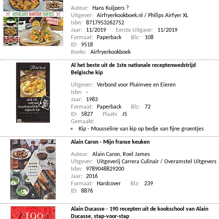
Auteur:
Hans Kuijpers ?
Uitgever:
Airfryerkookboek.nl / Philips Airfyer XL
Isbn:
8717953262752
Jaar:
11/2019
Eerste Uitgave:
11/2019
Formaat:
Paperback
Blz:
108
ID:
9518
Reeks:
Airfryerkookboek
Al het beste uit de 1ste nationale receptenwedstrijd
Belgische kip
Uitgever:
Verbond voor Pluimvee en Eieren
Isbn:
-
Jaar:
1983
Formaat:
Paperback
Blz:
72
ID:
5827
Plaats
J5
Gemaakt:
Kip - Mousseline van kip op bedje van fijne groentjes
Alain Caron - Mijn franse keuken
Auteur:
Alain Caron
,
Roel James
Uitgever:
Uitgeverij Carrera Culinair / Overamstel Uitgevers
Isbn:
9789048829200
Jaar:
2016
Formaat:
Hardcover
Blz:
239
ID:
8876
Alain Ducasse - 190 recepten uit de kookschool van Alain
Ducasse, stap-voor-stap