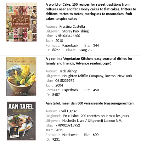
A world of Cake, 150 recipes for sweet traditions from
cultures near and far, Honey cakes to flat cakes, fritters to
chiffons, tartes to tortes, meringues to mooncakes, fruit
cakes to spice cakes
Auteur:
Krystina Castella
Uitgever:
Storey Publishing
Isbn:
9781603425766
Jaar:
2010
Formaat:
Paperback
Blz:
344
ID:
8627
Plaats
Gang 75
A year in a Vegetarian Kitchen, easy seasonal dishes for
family and friends, Advance reading copy!
Auteur:
Jack Bishop
Uitgever:
Houghton Mifflin Company, Boston, New York
Isbn:
0618239979
Jaar:
2004
Formaat:
Paperback
Blz:
450
ID:
8487
Aan tafel, meer dan 300 verrassende brasseriegerechten
Auteur:
Cyril Lignac
Origineel:
En cuisine, 200 recettes pour tous les jours
Uitgever:
Hachette Livre / Uitgeverij Lannoo N.V.
Isbn:
9789020915952
Jaar:
2011
Formaat:
Hardcover
Blz:
600
ID:
9231