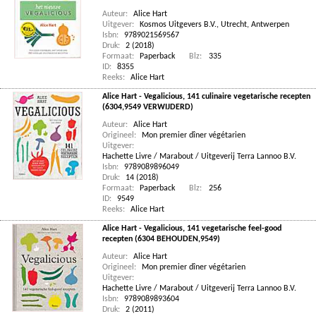
Auteur:
Alice Hart
Uitgever:
Kosmos Uitgevers B.V., Utrecht, Antwerpen
Isbn:
9789021569567
Druk:
2 (2018)
Formaat:
Paperback
Blz:
335
ID:
8355
Reeks:
Alice Hart
Alice Hart - Vegalicious, 141 culinaire vegetarische recepten
(6304,9549 VERWIJDERD)
Auteur:
Alice Hart
Origineel:
Mon premier dîner végétarien
Uitgever:
Hachette Livre / Marabout / Uitgeverij Terra Lannoo B.V.
Isbn:
9789089896049
Druk:
14 (2018)
Formaat:
Paperback
Blz:
256
ID:
9549
Reeks:
Alice Hart
Alice Hart - Vegalicious, 141 vegetarische feel-good
recepten (6304 BEHOUDEN,9549)
Auteur:
Alice Hart
Origineel:
Mon premier dîner végétarien
Uitgever:
Hachette Livre / Marabout / Uitgeverij Terra Lannoo B.V.
Isbn:
9789089893604
Druk:
2 (2011)