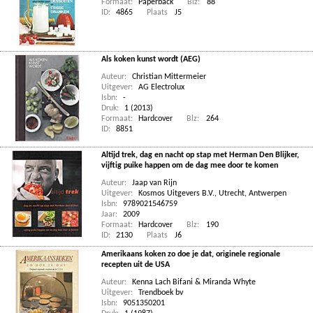
Formaat:
Paperback
Blz:
88
ID:
4865
Plaats
J5
Als koken kunst wordt (AEG)
Auteur:
Christian Mittermeier
Uitgever:
AG Electrolux
Isbn:
-
Druk:
1 (2013)
Formaat:
Hardcover
Blz:
264
ID:
8851
Altijd trek, dag en nacht op stap met Herman Den Blijker,
vijftig puike happen om de dag mee door te komen
Auteur:
Jaap van Rijn
Uitgever:
Kosmos Uitgevers B.V., Utrecht, Antwerpen
Isbn:
9789021546759
Jaar:
2009
Formaat:
Hardcover
Blz:
190
ID:
2130
Plaats
J6
Amerikaans koken zo doe je dat, originele regionale
recepten uit de USA
Auteur:
Kenna Lach Bifani & Miranda Whyte
Uitgever:
Trendboek bv
Isbn:
9051350201