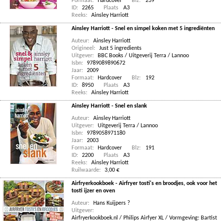
Formaat:
Hardcover
Blz:
239
ID:
2265
Plaats
A3
Reeks:
Ainsley Harriott
Ainsley Harriott - Snel en simpel koken met 5 ingrediënten
Auteur:
Ainsley Harriott
Origineel:
Just 5 ingredients
Uitgever:
BBC Books / Uitgeverij Terra / Lannoo
Isbn:
9789089890672
Jaar:
2009
Formaat:
Hardcover
Blz:
192
ID:
8950
Plaats
A3
Reeks:
Ainsley Harriott
Ainsley Harriott - Snel en slank
Auteur:
Ainsley Harriott
Uitgever:
Uitgeverij Terra / Lannoo
Isbn:
9789058971180
Jaar:
2003
Formaat:
Hardcover
Blz:
191
ID:
2200
Plaats
A3
Reeks:
Ainsley Harriott
Ruilwaarde:
3,00 €
Airfryerkookboek - Airfryer tosti's en broodjes, ook voor het
tosti ijzer en oven
Auteur:
Hans Kuijpers ?
Uitgever:
Airfryerkookboek.nl / Philips Airfyer XL / Vormgeving: Bartist