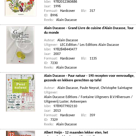
Isbn:
9782012360686
Jaar:
1996
Formaat:
Hardcover
Blz:
317
ID:
8996
Reeks:
Alain Ducasse
Alain Ducasse - Grand Livre de cuisine d'Alain Ducasse, Tour
du monde
Auteur:
Alain Ducasse
Uitgever:
LEC.Edition / Les Editions Alain Ducasse
Isbn:
9782848440477
Jaar:
2007
Formaat:
Hardcover
Blz:
1135
ID:
7230
Reeks:
Alain Ducasse
Alain Ducasse - Puur natuur - 190 recepten voor eenvoudige,
gezonde en lekkere gerechten op tafel
Auteur:
Alain Ducasse
,
Paule Neyrat
,
Christophe Saintagne
Uitgever:
Alain Ducasse Editions / Fontaine Uitgevers B.V.Hilversum /
Uitgeverij Luster, Antwerpen
Isbn:
9789077902110
Jaar:
2013
Formaat:
Hardcover
Blz:
359
ID:
7329
Reeks:
Alain Ducasse
Albert Heijn - 12 maanden lekker eten, het