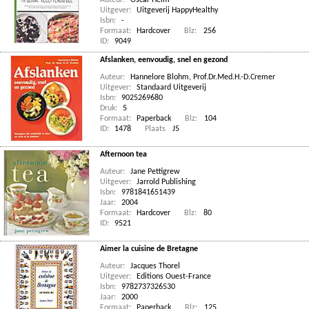
Auteur:
Oscar Helm
Uitgever:
Uitgeverij HappyHealthy
Isbn:
-
Formaat:
Hardcover
Blz:
256
ID:
9049
Afslanken, eenvoudig, snel en gezond
Auteur:
Hannelore Blohm
,
Prof.Dr.Med.H.-D.Cremer
Uitgever:
Standaard Uitgeverij
Isbn:
9025269680
Druk:
5
Formaat:
Paperback
Blz:
104
ID:
1478
Plaats
J5
Afternoon tea
Auteur:
Jane Pettigrew
Uitgever:
Jarrold Publishing
Isbn:
9781841651439
Jaar:
2004
Formaat:
Hardcover
Blz:
80
ID:
9521
Aimer la cuisine de Bretagne
Auteur:
Jacques Thorel
Uitgever:
Editions Ouest-France
Isbn:
9782737326530
Jaar:
2000
Formaat:
Paperback
Blz:
125