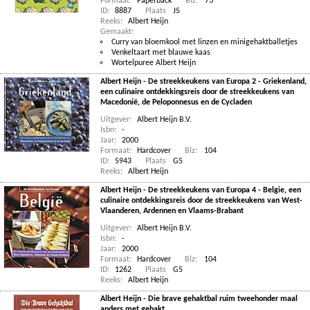
Formaat:
Paperback
Blz:
73
ID:
8887
Plaats
J5
Reeks:
Albert Heijn
Gemaakt:
Curry van bloemkool met linzen en minigehaktballetjes
Venkeltaart met blauwe kaas
Wortelpuree Albert Heijn
Albert Heijn - De streekkeukens van Europa 2 - Griekenland,
een culinaire ontdekkingsreis door de streekkeukens van
Macedonië, de Peloponnesus en de Cycladen
Uitgever:
Albert Heijn B.V.
Isbn:
-
Jaar:
2000
Formaat:
Hardcover
Blz:
104
ID:
5943
Plaats
G5
Reeks:
Albert Heijn
Albert Heijn - De streekkeukens van Europa 4 - Belgie, een
culinaire ontdekkingsreis door de streekkeukens van West-
Vlaanderen, Ardennen en Vlaams-Brabant
Uitgever:
Albert Heijn B.V.
Isbn:
-
Jaar:
2000
Formaat:
Hardcover
Blz:
104
ID:
1262
Plaats
G5
Reeks:
Albert Heijn
Albert Heijn - Die brave gehaktbal ruim tweehonder maal
anders met gehakt