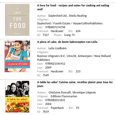
A love for food - recipes and notes for cooking ant eating
well
Auteur:
Daylesford Ltd.
,
Sheila Keating
Uitgever:
Daylesford / Fourth Estate / HarperCollinsPublishers
Isbn:
9780007274796
Formaat:
Hardcover
Blz:
424
ID:
7327
Plaats
Gang 75
A piece of cake, de beste bakrecepten van Leila
Auteur:
Leila Lindholm
Uitgever:
Kosmos Uitgevers B.V., Utrecht, Antwerpen / New Holland
Publishers
Isbn:
9789021545912
Jaar:
2009
Formaat:
Hardcover
Blz:
223
ID:
7549
A table les ados! Cuisine saine, recettes plaisir pour tous les
jours
Auteur:
Ghislaine Ramalli
,
Véronique Liégeois
Uitgever:
Editions Flammarion
Isbn:
9782082011631
Jaar:
2004
Formaat:
Paperback
Blz:
93
ID:
7619