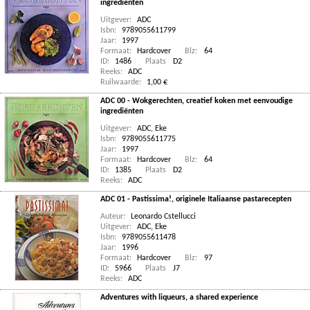
ingrediënten
Uitgever:
ADC
Isbn:
9789055611799
Jaar:
1997
Formaat:
Hardcover
Blz:
64
ID:
1486
Plaats
D2
Reeks:
ADC
Ruilwaarde:
1,00 €
ADC 00 - Wokgerechten, creatief koken met eenvoudige
ingrediënten
Uitgever:
ADC, Eke
Isbn:
9789055611775
Jaar:
1997
Formaat:
Hardcover
Blz:
64
ID:
1385
Plaats
D2
Reeks:
ADC
ADC 01 - Pastissima!, originele Italiaanse pastarecepten
Auteur:
Leonardo Cstellucci
Uitgever:
ADC, Eke
Isbn:
9789055611478
Jaar:
1996
Formaat:
Hardcover
Blz:
97
ID:
5966
Plaats
J7
Reeks:
ADC
Adventures with liqueurs, a shared experience