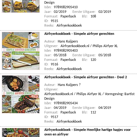
Design
Isbn:
9789082905410
Jaar:
02/2019
Eerste Uitgave:
02/2019
Formaat:
Paperback
Blz:
108
ID:
9515
Reeks:
Airfryerkookboek
Airfryerkookboek - Simpele airfryer gerechten
Auteur:
Hans Kuijpers
Uitgever:
Airfryerkookboek.nl / Philips Airfyer XL
Isbn:
9789082905403
Jaar:
05/2018
Eerste Uitgave:
05/2018
Formaat:
Paperback
Blz:
120
ID:
9516
Reeks:
Airfryerkookboek
Airfryerkookboek - Simpele airfryer gerechten - Deel 2
Auteur:
Hans Kuijpers ?
Uitgever:
Airfryerkookboek.nl / Philips Airfyer XL / Vormgeving: Bartist
Design
Isbn:
9789082905434
Jaar:
04/2019
Eerste Uitgave:
04/2019
Formaat:
Paperback
Blz:
112
ID:
9517
Reeks:
Airfryerkookboek
Airfryerkookboek - Simpele Heerlijke hartige hapjes voor
oven en airfryer